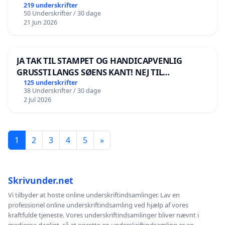
219 underskrifter
50 Underskrifter / 30 dage
21 Jun 2026
JA TAK TIL STAMPET OG HANDICAPVENLIG
GRUSSTI LANGS SØENS KANT! NEJ TIL
BOARDWALK VÆK FRA SØEN
125 underskrifter
38 Underskrifter / 30 dage
2 Jul 2026
1
2
3
4
5
»
Skrivunder.net
Vi tilbyder at hoste online underskriftindsamlinger. Lav en
professionel online underskriftindsamling ved hjælp af vores
kraftfulde tjeneste. Vores underskriftindsamlinger bliver nævnt i
medierne dagligt, så at oprette en underskriftindsamling er en