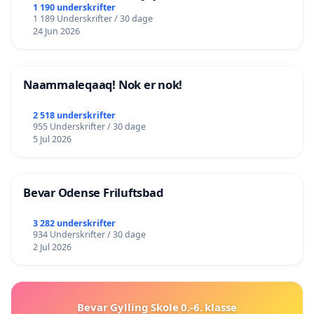
lokalområde i balance
1 190 underskrifter
1 189 Underskrifter / 30 dage
24 Jun 2026
Naammaleqaaq! Nok er nok!
2 518 underskrifter
955 Underskrifter / 30 dage
5 Jul 2026
Bevar Odense Friluftsbad
3 282 underskrifter
934 Underskrifter / 30 dage
2 Jul 2026
Bevar Gylling Skole 0.-6. klasse