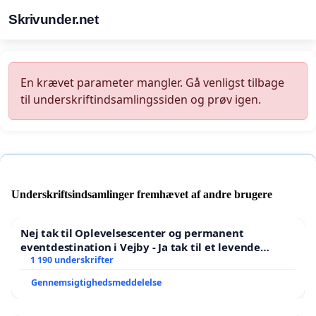
Skrivunder.net
En krævet parameter mangler. Gå venligst tilbage
til underskriftindsamlingssiden og prøv igen.
Underskriftsindsamlinger fremhævet af andre brugere
Nej tak til Oplevelsescenter og permanent
eventdestination i Vejby - Ja tak til et levende
lokalområde i balance
1 190 underskrifter
Gennemsigtighedsmeddelelse