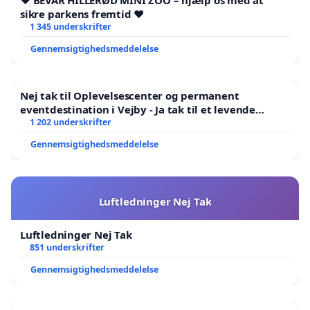
❤️ BEVAR HILLERØD MINI ZOO – hjælp os med at
sikre parkens fremtid ❤️
1 345 underskrifter
Gennemsigtighedsmeddelelse
Nej tak til Oplevelsescenter og permanent
eventdestination i Vejby - Ja tak til et levende
lokalområde i balance
1 202 underskrifter
Gennemsigtighedsmeddelelse
Luftledninger Nej Tak
Luftledninger Nej Tak
851 underskrifter
Gennemsigtighedsmeddelelse