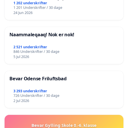
lokalområde i balance
1 202 underskrifter
1 201 Underskrifter / 30 dage
24 Jun 2026
Naammaleqaaq! Nok er nok!
2 521 underskrifter
846 Underskrifter / 30 dage
5 Jul 2026
Bevar Odense Friluftsbad
3 293 underskrifter
726 Underskrifter / 30 dage
2 Jul 2026
Bevar Gylling Skole 0.-6. klasse