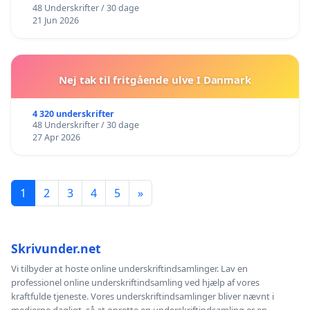
48 Underskrifter / 30 dage
21 Jun 2026
Nej tak til fritgående ulve I Danmark
4 320 underskrifter
48 Underskrifter / 30 dage
27 Apr 2026
1
2
3
4
5
»
Skrivunder.net
Vi tilbyder at hoste online underskriftindsamlinger. Lav en
professionel online underskriftindsamling ved hjælp af vores
kraftfulde tjeneste. Vores underskriftindsamlinger bliver nævnt i
medierne dagligt, så at oprette en underskriftindsamling er en