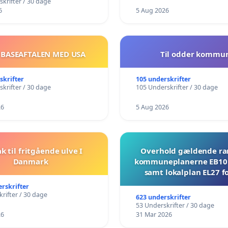
krifter / 30 dage
6
5 Aug 2026
 BASEAFTALEN MED USA
Til odder kommu
skrifter
105 underskrifter
krifter / 30 dage
105 Underskrifter / 30 dage
26
5 Aug 2026
ak til fritgående ulve I
Overhold gældende r
Danmark
kommuneplanerne EB10 
samt lokalplan EL27 fo
Mosevej 30
erskrifter
rifter / 30 dage
623 underskrifter
53 Underskrifter / 30 dage
26
31 Mar 2026