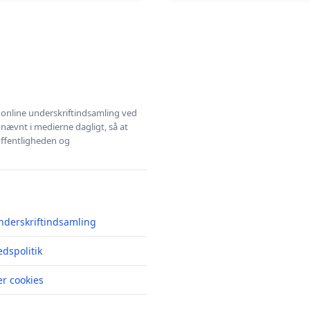
l online underskriftindsamling ved
 nævnt i medierne dagligt, så at
 offentligheden og
nderskriftindsamling
edspolitik
r cookies