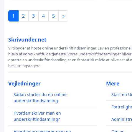
1
2
3
4
5
»
Skrivunder.net
Vi tilbyder at hoste online underskriftindsamlinger. Lav en professione
hjælp af vores kraftfulde tjeneste. Vores underskriftindsamlinger bliver
oprette en underskriftindsamling er en fantastisk måde at blive set af
beslutningstagere.
Vejledninger
Mere
Sådan starter du en online
Start en U
underskriftindsamling
Fortroligh
Hvordan skriver man en
underskriftindsamling?
Administre
Hvordan promoverer man en
Om os