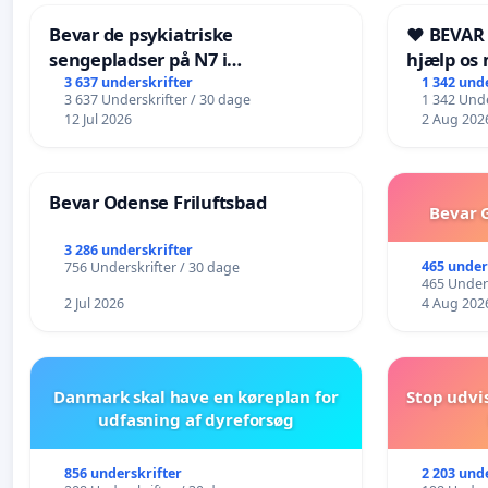
Bevar de psykiatriske
❤️ BEVAR
sengepladser på N7 i
hjælp os 
Frederikshavn
fremtid ❤
3 637 underskrifter
1 342 und
3 637 Underskrifter / 30 dage
1 342 Unde
12 Jul 2026
2 Aug 202
Bevar Odense Friluftsbad
Bevar G
3 286 underskrifter
465 under
756 Underskrifter / 30 dage
465 Unders
2 Jul 2026
4 Aug 202
Danmark skal have en køreplan for
Stop udvi
udfasning af dyreforsøg
856 underskrifter
2 203 und