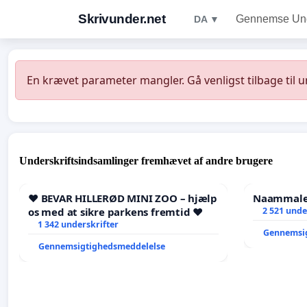
Skrivunder.net
Gennemse Unde
DA ▼
En krævet parameter mangler. Gå venligst tilbage til 
Underskriftsindsamlinger fremhævet af andre brugere
❤️ BEVAR HILLERØD MINI ZOO – hjælp
Naammaleq
os med at sikre parkens fremtid ❤️
2 521 unde
1 342 underskrifter
Gennemsi
Gennemsigtighedsmeddelelse