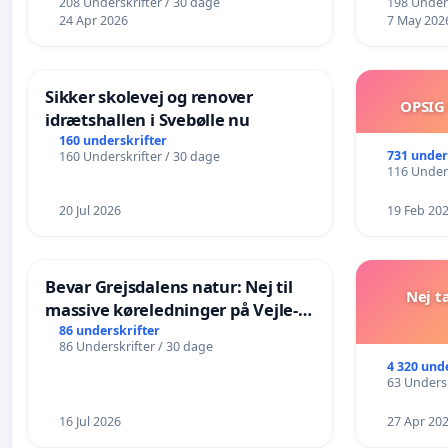
208 Underskrifter / 30 dage
198 Unders
24 Apr 2026
7 May 202
Sikker skolevej og renover
OPSIG
idrætshallen i Svebølle nu
160 underskrifter
731 under
160 Underskrifter / 30 dage
116 Unders
20 Jul 2026
19 Feb 20
Bevar Grejsdalens natur: Nej til
Nej t
massive køreledninger på Vejle-
Struer-banen
86 underskrifter
86 Underskrifter / 30 dage
4 320 und
63 Undersk
16 Jul 2026
27 Apr 20