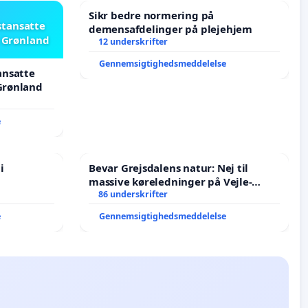
Sikr bedre normering på
stansatte
demensafdelinger på plejehjem
i Grønland
12 underskrifter
Gennemsigtighedsmeddelelse
ansatte
 Grønland
e
i
Bevar Grejsdalens natur: Nej til
massive køreledninger på Vejle-
Struer-banen
86 underskrifter
e
Gennemsigtighedsmeddelelse