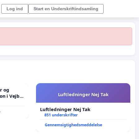
Log ind
Start en Underskriftindsamling
er og
Luftledninger Nej Tak
on i Vejby
lområde i
Luftledninger Nej Tak
e
851 underskrifter
Gennemsigtighedsmeddelelse