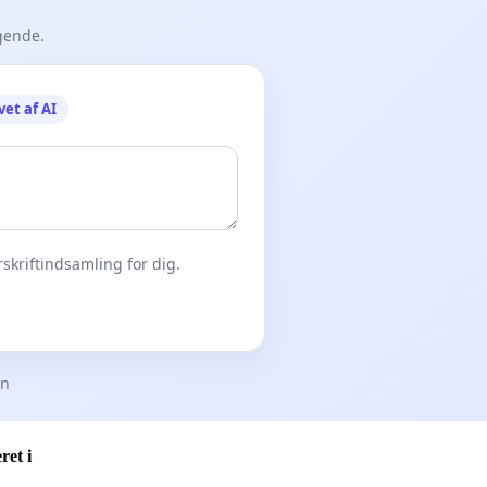
gende.
vet af AI
skriftindsamling for dig.
en
ret i