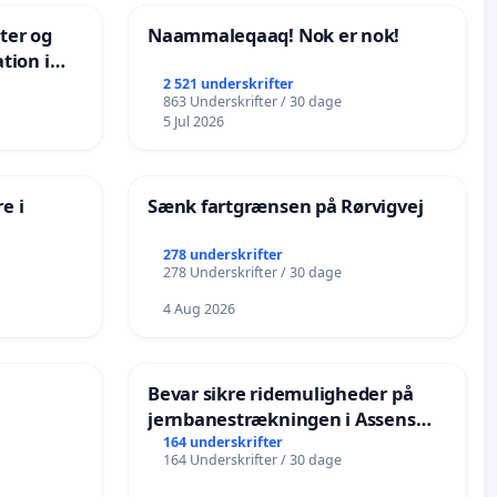
nter og
Naammaleqaaq! Nok er nok!
tion i
de
2 521 underskrifter
863 Underskrifter / 30 dage
5 Jul 2026
e i
Sænk fartgrænsen på Rørvigvej
278 underskrifter
278 Underskrifter / 30 dage
4 Aug 2026
Bevar sikre ridemuligheder på
jernbanestrækningen i Assens
Kommune
164 underskrifter
164 Underskrifter / 30 dage