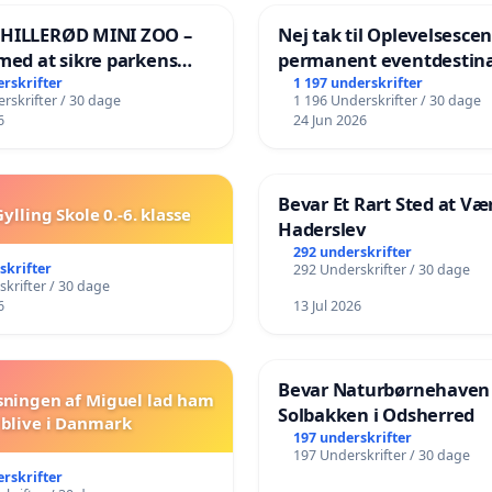
 HILLERØD MINI ZOO –
Nej tak til Oplevelsesce
med at sikre parkens
permanent eventdestina
️
Vejby - Ja tak til et leven
erskrifter
1 197 underskrifter
rskrifter / 30 dage
1 196 Underskrifter / 30 dage
lokalområde i balance
6
24 Jun 2026
Bevar Et Rart Sted at Vær
ylling Skole 0.-6. klasse
Haderslev
292 underskrifter
skrifter
292 Underskrifter / 30 dage
krifter / 30 dage
6
13 Jul 2026
Bevar Naturbørnehaven
sningen af Miguel lad ham
Solbakken i Odsherred
blive i Danmark
197 underskrifter
197 Underskrifter / 30 dage
erskrifter