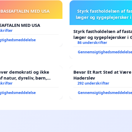
 BASEAFTALEN MED USA
Styrk fastholdelsen af fa
læger og sygeplejersker 
EAFTALEN MED USA
krifter
Styrk fastholdelsen af fast
læger og sygeplejersker i
gtighedsmeddelelse
86 underskrifter
Gennemsigtighedsmeddelels
æver demokrati og ikke
Bevar Et Rart Sted at Være 
Haderslev
ene har sagt NEJ i mange
krifter
292 underskrifter
gtighedsmeddelelse
Gennemsigtighedsmeddelels