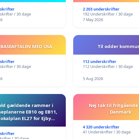
skrifter
2 203 underskrifter
krifter / 30 dage
192 Underskrifter / 30 dage
26
7 May 2026
 BASEAFTALEN MED USA
Til odder kommu
skrifter
112 underskrifter
krifter / 30 dage
112 Underskrifter / 30 dage
26
5 Aug 2026
ld gældende rammer i
Nej tak til fritgående 
planerne EB10 og EB11,
Danmark
lokalplan EL27 for Ejby
Mosevej 30
4 320 underskrifter
41 Underskrifter / 30 dage
skrifter
rifter / 30 dage