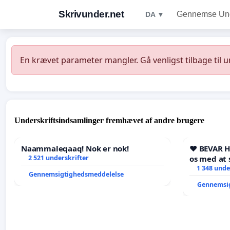
Skrivunder.net
Gennemse Unde
DA ▼
En krævet parameter mangler. Gå venligst tilbage til 
Underskriftsindsamlinger fremhævet af andre brugere
Naammaleqaaq! Nok er nok!
❤️ BEVAR 
2 521 underskrifter
os med at 
1 348 unde
Gennemsigtighedsmeddelelse
Gennemsi