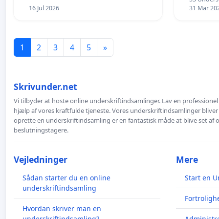
16 Jul 2026
31 Mar 20
1
2
3
4
5
»
Skrivunder.net
Vi tilbyder at hoste online underskriftindsamlinger. Lav en professione
hjælp af vores kraftfulde tjeneste. Vores underskriftindsamlinger bliver
oprette en underskriftindsamling er en fantastisk måde at blive set af
beslutningstagere.
Vejledninger
Mere
Sådan starter du en online
Start en U
underskriftindsamling
Fortroligh
Hvordan skriver man en
underskriftindsamling?
Administre