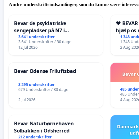
Andre underskriftsindsamlinger, som du kunne være interesse
Bevar de psykiatriske
❤️ BEVAR
sengepladser på N7 i
hjælp os 
Frederikshavn
fremtid ❤
3 641 underskrifter
1 348 und
3 641 Underskrifter / 30 dage
1 348 Unde
12 Jul 2026
2 Aug 202
Bevar Odense Friluftsbad
Bevar G
3 295 underskrifter
485 under
679 Underskrifter / 30 dage
485 Unders
2 Jul 2026
4 Aug 202
Bevar Naturbørnehaven
Danmark 
Solbakken i Odsherred
udf
212 underskrifter