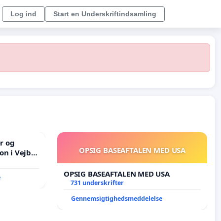
Log ind
Start en Underskriftindsamling
er og
OPSIG BASEAFTALEN MED USA
on i Vejby
lområde i
OPSIG BASEAFTALEN MED USA
e
731 underskrifter
Gennemsigtighedsmeddelelse