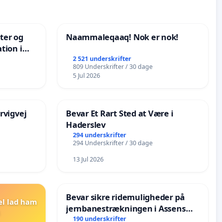
nter og
Naammaleqaaq! Nok er nok!
tion i
de
2 521 underskrifter
809 Underskrifter / 30 dage
5 Jul 2026
rvigvej
Bevar Et Rart Sted at Være i
Haderslev
294 underskrifter
294 Underskrifter / 30 dage
13 Jul 2026
Bevar sikre ridemuligheder på
el lad ham
jernbanestrækningen i Assens
Kommune
190 underskrifter