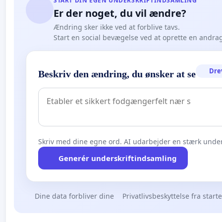
START DIN EGEN UNDERSKRIFTINDSAMLING
Er der noget, du vil ændre?
Ændring sker ikke ved at forblive tavs.
Start en social bevægelse ved at oprette en andra
Dre
Beskriv den ændring, du ønsker at se
Skriv med dine egne ord. AI udarbejder en stærk under
Generér underskriftindsamling
Dine data forbliver dine
Privatlivsbeskyttelse fra start