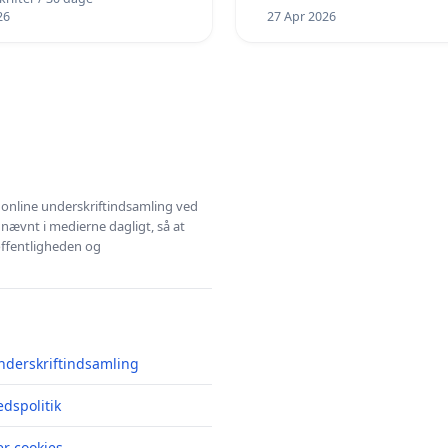
26
27 Apr 2026
l online underskriftindsamling ved
 nævnt i medierne dagligt, så at
 offentligheden og
nderskriftindsamling
edspolitik
r cookies