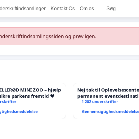
rskriftindsamlinger
Kontakt Os
Om os
Søg
underskriftindsamlingssiden og prøv igen.
HILLERØD MINI ZOO – hjælp
Nej tak til Oplevelsescent
sikre parkens fremtid ❤️
permanent eventdestinati
rskrifter
- Ja tak til et levende loka
1 202 underskrifter
balance
gtighedsmeddelelse
Gennemsigtighedsmeddelels