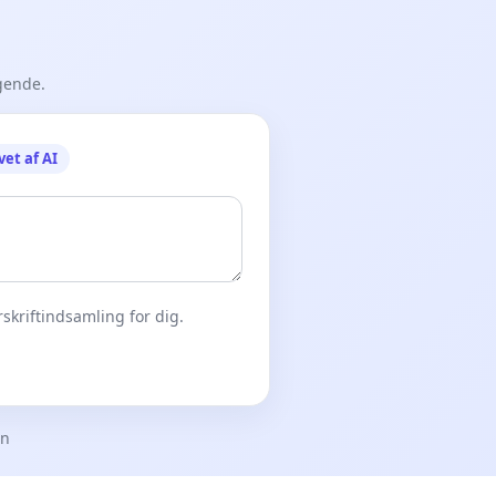
gende.
vet af AI
skriftindsamling for dig.
en