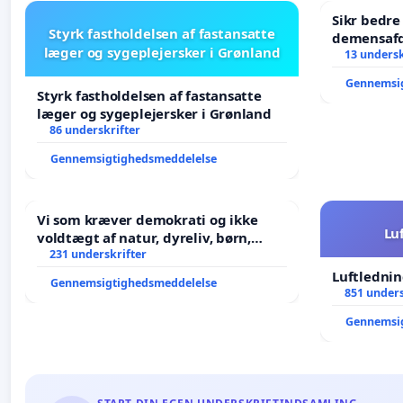
Sikr bedr
Styrk fastholdelsen af fastansatte
demensafd
læger og sygeplejersker i Grønland
13 undersk
Gennemsi
Styrk fastholdelsen af fastansatte
læger og sygeplejersker i Grønland
86 underskrifter
Gennemsigtighedsmeddelelse
Vi som kræver demokrati og ikke
Lu
voldtægt af natur, dyreliv, børn,
unge Borgene har sagt NEJ i mange
231 underskrifter
år. Der er
Luftlednin
Gennemsigtighedsmeddelelse
851 unders
Gennemsi