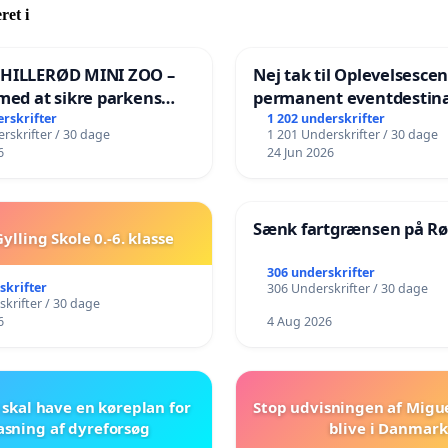
ret i
 HILLERØD MINI ZOO –
Nej tak til Oplevelsesce
med at sikre parkens
permanent eventdestina
️
Vejby - Ja tak til et leven
erskrifter
1 202 underskrifter
rskrifter / 30 dage
1 201 Underskrifter / 30 dage
lokalområde i balance
6
24 Jun 2026
Sænk fartgrænsen på Rø
ylling Skole 0.-6. klasse
306 underskrifter
skrifter
306 Underskrifter / 30 dage
krifter / 30 dage
6
4 Aug 2026
skal have en køreplan for
Stop udvisningen af Migu
asning af dyreforsøg
blive i Danmark