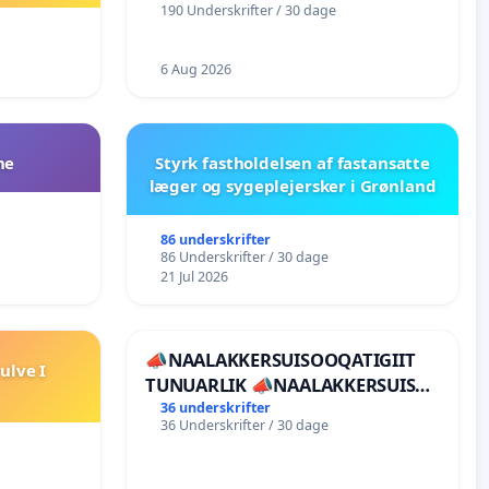
190 Underskrifter / 30 dage
6 Aug 2026
ne
Styrk fastholdelsen af fastansatte
læger og sygeplejersker i Grønland
86 underskrifter
86 Underskrifter / 30 dage
21 Jul 2026
📣NAALAKKERSUISOOQATIGIIT
ulve I
TUNUARLIK 📣NAALAKKERSUISUT
BØR TRÆKKE SIG TILBAGE
36 underskrifter
36 Underskrifter / 30 dage