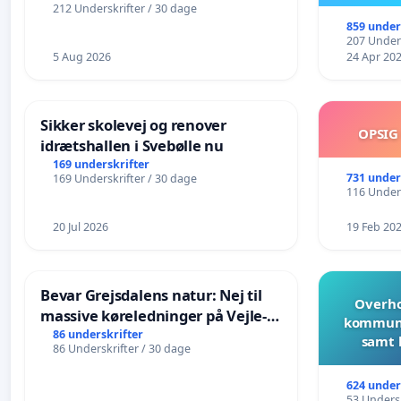
212 Underskrifter / 30 dage
859 under
207 Unders
5 Aug 2026
24 Apr 20
Sikker skolevej og renover
OPSIG
idrætshallen i Svebølle nu
169 underskrifter
731 under
169 Underskrifter / 30 dage
116 Unders
20 Jul 2026
19 Feb 20
Bevar Grejsdalens natur: Nej til
Overho
massive køreledninger på Vejle-
kommune
Struer-banen
86 underskrifter
samt 
86 Underskrifter / 30 dage
624 under
53 Undersk