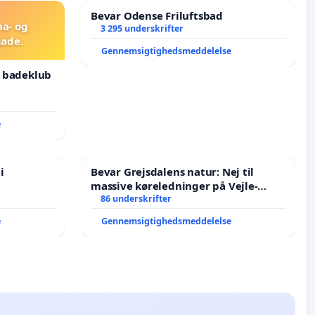
Bevar Odense Friluftsbad
na- og
3 295 underskrifter
ade.
Gennemsigtighedsmeddelelse
g badeklub
e
i
Bevar Grejsdalens natur: Nej til
massive køreledninger på Vejle-
Struer-banen
86 underskrifter
e
Gennemsigtighedsmeddelelse