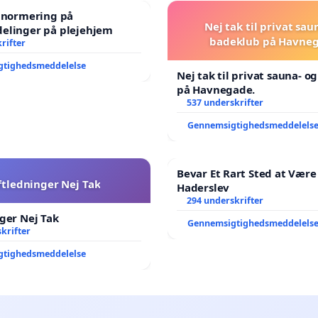
e normering på
Nej tak til privat sau
elinger på plejehjem
badeklub på Havneg
rifter
gtighedsmeddelelse
Nej tak til privat sauna- o
på Havnegade.
537 underskrifter
Gennemsigtighedsmeddelels
Bevar Et Rart Sted at Være 
ftledninger Nej Tak
Haderslev
294 underskrifter
ger Nej Tak
Gennemsigtighedsmeddelels
krifter
gtighedsmeddelelse