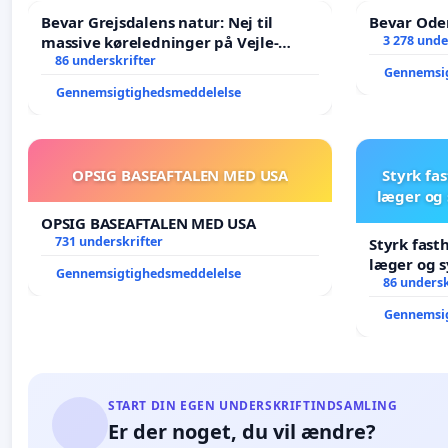
Bevar Grejsdalens natur: Nej til
Bevar Oden
massive køreledninger på Vejle-
3 278 unde
Struer-banen
86 underskrifter
Gennemsi
Gennemsigtighedsmeddelelse
OPSIG BASEAFTALEN MED USA
Styrk fa
læger og 
OPSIG BASEAFTALEN MED USA
731 underskrifter
Styrk fast
læger og s
Gennemsigtighedsmeddelelse
86 undersk
Gennemsi
START DIN EGEN UNDERSKRIFTINDSAMLING
Er der noget, du vil ændre?