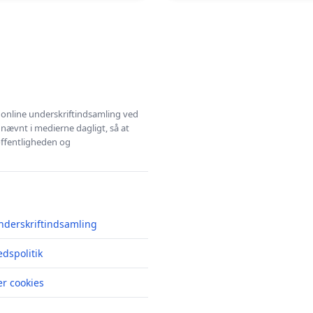
l online underskriftindsamling ved
 nævnt i medierne dagligt, så at
 offentligheden og
nderskriftindsamling
edspolitik
r cookies