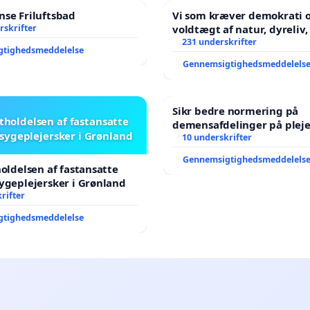
se Friluftsbad
Vi som kræver demokrati o
rskrifter
voldtægt af natur, dyreliv, børn,
unge Borgene har sagt NE
231 underskrifter
gtighedsmeddelelse
år. Der er
Gennemsigtighedsmeddelels
Sikr bedre normering på
stholdelsen af fastansatte
demensafdelinger på plej
sygeplejersker i Grønland
10 underskrifter
Gennemsigtighedsmeddelels
holdelsen af fastansatte
ygeplejersker i Grønland
rifter
gtighedsmeddelelse