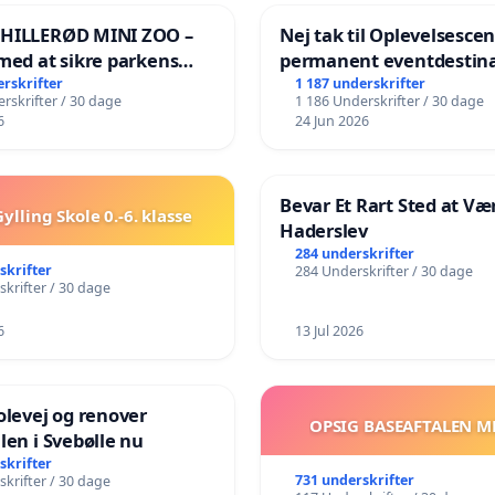
 HILLERØD MINI ZOO –
Nej tak til Oplevelsesce
med at sikre parkens
permanent eventdestina
️
Vejby - Ja tak til et leven
erskrifter
1 187 underskrifter
rskrifter / 30 dage
1 186 Underskrifter / 30 dage
lokalområde i balance
6
24 Jun 2026
Bevar Et Rart Sted at Vær
ylling Skole 0.-6. klasse
Haderslev
284 underskrifter
skrifter
284 Underskrifter / 30 dage
krifter / 30 dage
6
13 Jul 2026
olevej og renover
OPSIG BASEAFTALEN M
len i Svebølle nu
skrifter
731 underskrifter
krifter / 30 dage