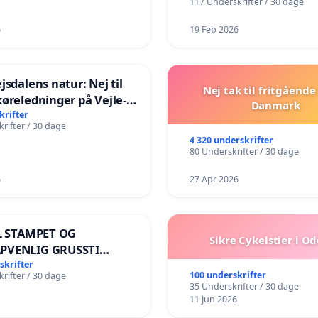
117 Underskrifter / 30 dage
6
19 Feb 2026
jsdalens natur: Nej til
Nej tak til fritgående 
øreledninger på Vejle-
Danmark
anen
krifter
rifter / 30 dage
4 320 underskrifter
80 Underskrifter / 30 dage
6
27 Apr 2026
IL STAMPET OG
Sikre Cykelstier i O
PVENLIG GRUSSTI
ENS KANT! NEJ TIL
skrifter
100 underskrifter
rifter / 30 dage
LK VÆK FRA SØEN
35 Underskrifter / 30 dage
11 Jun 2026