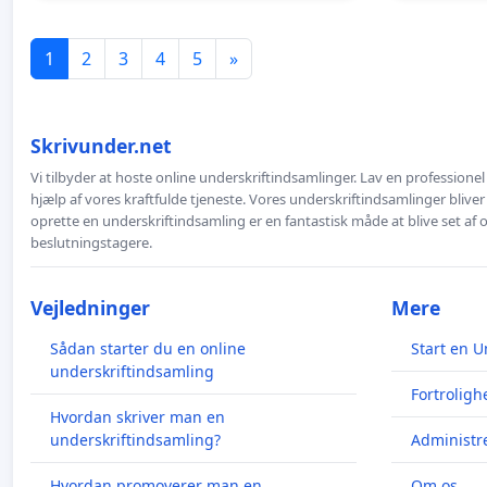
1
2
3
4
5
»
Skrivunder.net
Vi tilbyder at hoste online underskriftindsamlinger. Lav en professione
hjælp af vores kraftfulde tjeneste. Vores underskriftindsamlinger bliver
oprette en underskriftindsamling er en fantastisk måde at blive set af
beslutningstagere.
Vejledninger
Mere
Sådan starter du en online
Start en U
underskriftindsamling
Fortroligh
Hvordan skriver man en
underskriftindsamling?
Administre
Hvordan promoverer man en
Om os