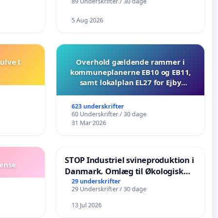
89 Underskrifter / 30 dage
5 Aug 2026
ulve I
Overhold gældende rammer i
kommuneplanerne EB10 og EB11,
samt lokalplan EL27 for Ejby
Mosevej 30
623 underskrifter
60 Underskrifter / 30 dage
31 Mar 2026
STOP Industriel svineproduktion i
dense
Danmark. Omlæg til Økologisk
landbrug senest i 2030
29 underskrifter
29 Underskrifter / 30 dage
13 Jul 2026