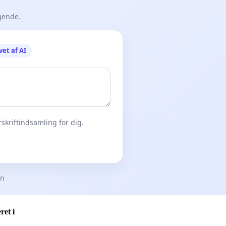
gende.
vet af AI
skriftindsamling for dig.
en
ret i