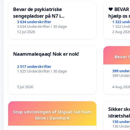
Bevar de psykiatriske
❤️ BEVAR
sengepladser på N7 i
hjælp os 
Frederikshavn
fremtid ❤
3 634 underskrifter
1 322 und
3 634 Underskrifter / 30 dage
1 322 Unde
12 Jul 2026
2 Aug 202
Naammaleqaaq! Nok er nok!
Bevar G
2 517 underskrifter
399 under
1 025 Underskrifter / 30 dage
399 Unders
5 Jul 2026
4 Aug 202
Sikker sk
Stop udvisningen af Miguel lad ham
idrætshal
blive i Danmark
130 under
130 Unders