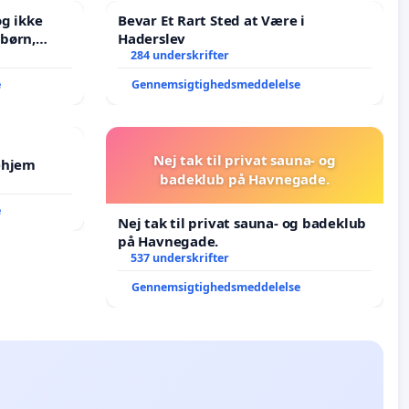
g ikke
Bevar Et Rart Sted at Være i
Haderslev
J i mange
284 underskrifter
e
Gennemsigtighedsmeddelelse
Nej tak til privat sauna- og
ehjem
badeklub på Havnegade.
e
Nej tak til privat sauna- og badeklub
på Havnegade.
537 underskrifter
Gennemsigtighedsmeddelelse