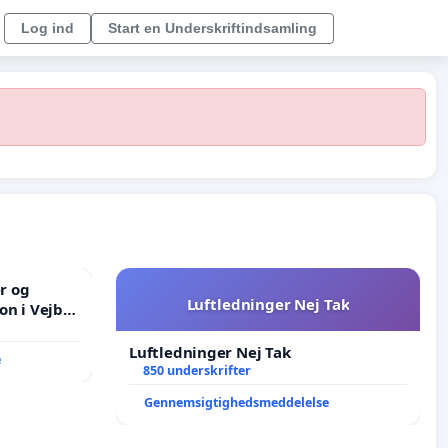
Log ind
Start en Underskriftindsamling
er og
Luftledninger Nej Tak
on i Vejby
lområde i
Luftledninger Nej Tak
e
850 underskrifter
Gennemsigtighedsmeddelelse