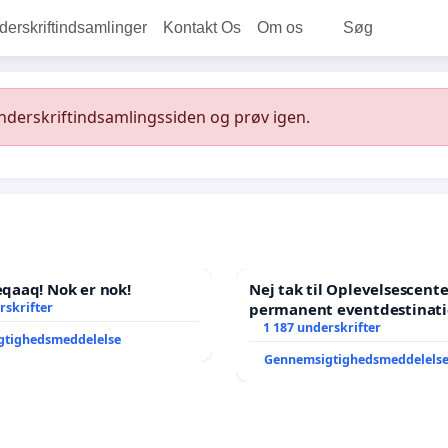
rskriftindsamlinger
Kontakt Os
Om os
Søg
underskriftindsamlingssiden og prøv igen.
aaq! Nok er nok!
Nej tak til Oplevelsescent
rskrifter
permanent eventdestinati
- Ja tak til et levende loka
1 187 underskrifter
gtighedsmeddelelse
balance
Gennemsigtighedsmeddelels