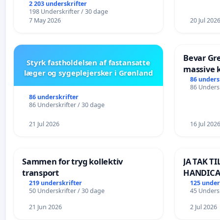
2 203 underskrifter
198 Underskrifter / 30 dage
7 May 2026
20 Jul 202
Bevar Gre
Styrk fastholdelsen af fastansatte
massive k
læger og sygeplejersker i Grønland
Struer-b
86 unders
86 Undersk
86 underskrifter
86 Underskrifter / 30 dage
21 Jul 2026
16 Jul 202
Sammen for tryg kollektiv
JA TAK T
transport
HANDICA
LANGS SØ
219 underskrifter
125 under
50 Underskrifter / 30 dage
45 Undersk
BOARDWA
21 Jun 2026
2 Jul 2026