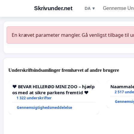
Skrivunder.net
Gennemse Unde
DA ▼
En krævet parameter mangler. Gå venligst tilbage til 
Underskriftsindsamlinger fremhævet af andre brugere
❤️ BEVAR HILLERØD MINI ZOO – hjælp
Naammaleq
os med at sikre parkens fremtid ❤️
2 517 unde
1 322 underskrifter
Gennemsi
Gennemsigtighedsmeddelelse