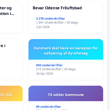
nter og
Bevar Odense Friluftsbad
tion i
de
3 278 underskrifter
1 041 Underskrifter / 30 dage
2 Jul 2026
e i
Danmark skal have en køreplan for
udfasning af dyreforsøg
850 underskrifter
215 Underskrifter / 30 dage
24 Apr 2026
ED USA
Til odder kommune
89 underskrifter