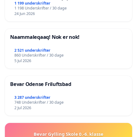
lokalområde i balance
1 199 underskrifter
1 198 Underskrifter / 30 dage
24 Jun 2026
Naammaleqaaq! Nok er nok!
2 521 underskrifter
860 Underskrifter / 30 dage
5 Jul 2026
Bevar Odense Friluftsbad
3 287 underskrifter
748 Underskrifter / 30 dage
2 Jul 2026
Bevar Gylling Skole 0.-6. klasse