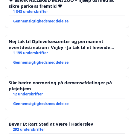
❤️ BEVAR HILLERØD MINI ZOO – hjælp os med at
sikre parkens fremtid ❤️
1 343 underskrifter
Gennemsigtighedsmeddelelse
Nej tak til Oplevelsescenter og permanent
eventdestination i Vejby - Ja tak til et levende
lokalområde i balance
1 199 underskrifter
Gennemsigtighedsmeddelelse
Sikr bedre normering på demensafdelinger på
plejehjem
12 underskrifter
Gennemsigtighedsmeddelelse
Bevar Et Rart Sted at Være i Haderslev
292 underskrifter