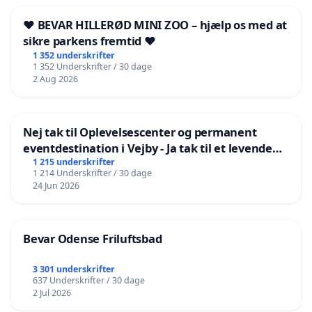
❤️ BEVAR HILLERØD MINI ZOO – hjælp os med at
sikre parkens fremtid ❤️
1 352 underskrifter
1 352 Underskrifter / 30 dage
2 Aug 2026
Nej tak til Oplevelsescenter og permanent
eventdestination i Vejby - Ja tak til et levende
lokalområde i balance
1 215 underskrifter
1 214 Underskrifter / 30 dage
24 Jun 2026
Bevar Odense Friluftsbad
3 301 underskrifter
637 Underskrifter / 30 dage
2 Jul 2026