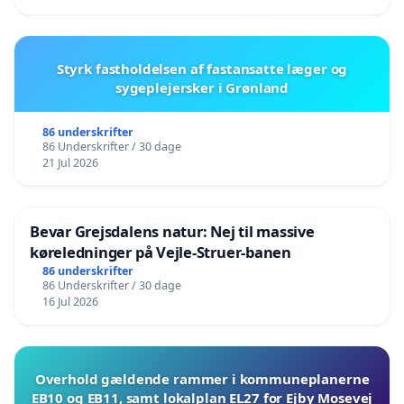
Styrk fastholdelsen af fastansatte læger og
sygeplejersker i Grønland
86 underskrifter
86 Underskrifter / 30 dage
21 Jul 2026
Bevar Grejsdalens natur: Nej til massive
køreledninger på Vejle-Struer-banen
86 underskrifter
86 Underskrifter / 30 dage
16 Jul 2026
Overhold gældende rammer i kommuneplanerne
EB10 og EB11, samt lokalplan EL27 for Ejby Mosevej