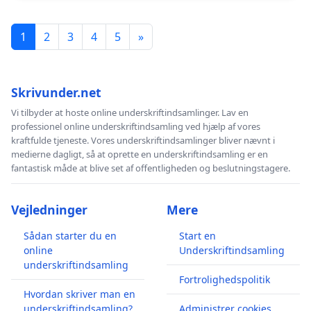
1
2
3
4
5
»
Skrivunder.net
Vi tilbyder at hoste online underskriftindsamlinger. Lav en
professionel online underskriftindsamling ved hjælp af vores
kraftfulde tjeneste. Vores underskriftindsamlinger bliver nævnt i
medierne dagligt, så at oprette en underskriftindsamling er en
fantastisk måde at blive set af offentligheden og beslutningstagere.
Vejledninger
Mere
Sådan starter du en
Start en
online
Underskriftindsamling
underskriftindsamling
Fortrolighedspolitik
Hvordan skriver man en
underskriftindsamling?
Administrer cookies