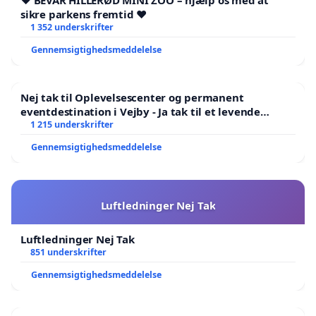
❤️ BEVAR HILLERØD MINI ZOO – hjælp os med at
sikre parkens fremtid ❤️
1 352 underskrifter
Gennemsigtighedsmeddelelse
Nej tak til Oplevelsescenter og permanent
eventdestination i Vejby - Ja tak til et levende
lokalområde i balance
1 215 underskrifter
Gennemsigtighedsmeddelelse
Luftledninger Nej Tak
Luftledninger Nej Tak
851 underskrifter
Gennemsigtighedsmeddelelse