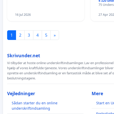
4 320 und
75 Undersk
16 Jul 2026
27 Apr 20
1
2
3
4
5
»
Skrivunder.net
Vi tilbyder at hoste online underskriftindsamlinger. Lav en professione
hjælp af vores kraftfulde tjeneste. Vores underskriftindsamlinger bliver
oprette en underskriftindsamling er en fantastisk måde at blive set af
beslutningstagere.
Vejledninger
Mere
Sådan starter du en online
Start en U
underskriftindsamling
Fortroligh