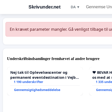
Skrivunder.net
Gennemse Unde
DA ▼
En krævet parameter mangler. Gå venligst tilbage til 
Underskriftsindsamlinger fremhævet af andre brugere
Nej tak til Oplevelsescenter og
❤️ BEVAR 
permanent eventdestination i Vejby
os med at 
- Ja tak til et levende lokalområde i
1 190 underskrifter
1 335 unde
balance
Gennemsigtighedsmeddelelse
Gennemsi