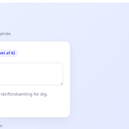
gende.
vet af AI
skriftindsamling for dig.
en