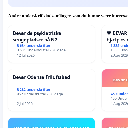
Andre underskriftsindsamlinger, som du kunne være interesse
Bevar de psykiatriske
❤️ BEVAR
sengepladser på N7 i
hjælp os 
Frederikshavn
fremtid ❤
3 634 underskrifter
1 335 und
3 634 Underskrifter / 30 dage
1 335 Unde
12 Jul 2026
2 Aug 202
Bevar Odense Friluftsbad
Bevar G
3 282 underskrifter
450 under
852 Underskrifter / 30 dage
450 Unders
2 Jul 2026
4 Aug 202
Danmark skal have en køreplan for
Stop udvi