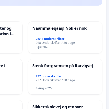
nter og
Naammaleqaaq! Nok er nok!
tion i
de
2 518 underskrifter
928 Underskrifter / 30 dage
5 Jul 2026
e i
Sænk fartgrænsen på Rørvigvej
237 underskrifter
237 Underskrifter / 30 dage
4 Aug 2026
Sikker skolevej og renover