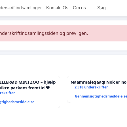
rskriftindsamlinger
Kontakt Os
Om os
Søg
underskriftindsamlingssiden og prøv igen.
HILLERØD MINI ZOO – hjælp
Naammaleqaaq! Nok er no
sikre parkens fremtid ❤️
2 518 underskrifter
rskrifter
Gennemsigtighedsmeddelels
gtighedsmeddelelse