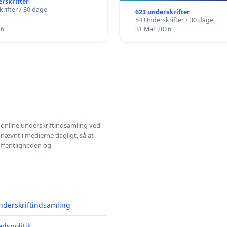
erskrifter
rifter / 30 dage
623 underskrifter
54 Underskrifter / 30 dage
26
31 Mar 2026
l online underskriftindsamling ved
 nævnt i medierne dagligt, så at
 offentligheden og
nderskriftindsamling
edspolitik