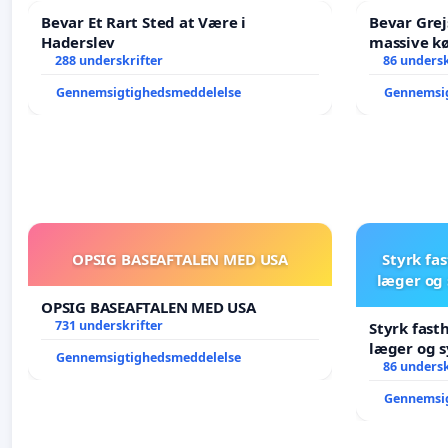
Bevar Et Rart Sted at Være i
Bevar Grej
Haderslev
massive kø
288 underskrifter
Struer-ba
86 undersk
Gennemsigtighedsmeddelelse
Gennemsi
OPSIG BASEAFTALEN MED USA
Styrk fa
læger og 
OPSIG BASEAFTALEN MED USA
731 underskrifter
Styrk fast
læger og s
Gennemsigtighedsmeddelelse
86 undersk
Gennemsi