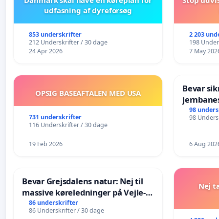
udfasning af dyreforsøg
853 underskrifter
2 203 und
212 Underskrifter / 30 dage
198 Unders
24 Apr 2026
7 May 202
Bevar sik
OPSIG BASEAFTALEN MED USA
jernbane
Kommun
98 unders
731 underskrifter
98 Undersk
116 Underskrifter / 30 dage
19 Feb 2026
6 Aug 202
Bevar Grejsdalens natur: Nej til
Nej t
massive køreledninger på Vejle-
Struer-banen
86 underskrifter
86 Underskrifter / 30 dage