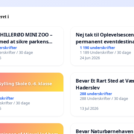
ret i
 HILLERØD MINI ZOO –
Nej tak til Oplevelsesce
med at sikre parkens
permanent eventdestina
️
Vejby - Ja tak til et leven
erskrifter
1 190 underskrifter
rskrifter / 30 dage
1 189 Underskrifter / 30 dage
lokalområde i balance
6
24 Jun 2026
Bevar Et Rart Sted at Vær
ylling Skole 0.-6. klasse
Haderslev
288 underskrifter
skrifter
288 Underskrifter / 30 dage
krifter / 30 dage
6
13 Jul 2026
Bevar Naturbørnehaven
sningen af Miguel lad ham