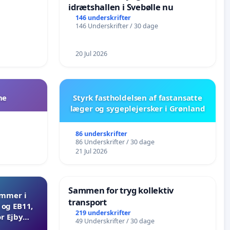
idrætshallen i Svebølle nu
146 underskrifter
146 Underskrifter / 30 dage
20 Jul 2026
ne
Styrk fastholdelsen af fastansatte
læger og sygeplejersker i Grønland
86 underskrifter
86 Underskrifter / 30 dage
21 Jul 2026
Sammen for tryg kollektiv
ammer i
transport
og EB11,
219 underskrifter
r Ejby
49 Underskrifter / 30 dage