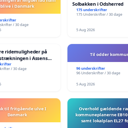
Solbakken i Odsherred
blive i Danmark
175 underskrifter
175 Underskrifter / 30 dage
erskrifter
krifter / 30 dage
6
5 Aug 2026
re ridemuligheder på
Til odder kommu
strækningen i Assens
e
krifter
96 underskrifter
rifter / 30 dage
96 Underskrifter / 30 dage
6
5 Aug 2026
ak til fritgående ulve I
Overhold gældende r
Danmark
kommuneplanerne EB10 
samt lokalplan EL27 fo
Mosevej 30