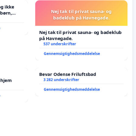
g ikke
Nej tak til privat sauna- og
badeklub på Havnegade.
J i mange
e
Nej tak til privat sauna- og badeklub
på Havnegade.
537 underskrifter
Gennemsigtighedsmeddelelse
Bevar Odense Friluftsbad
ehjem
3 282 underskrifter
Gennemsigtighedsmeddelelse
e