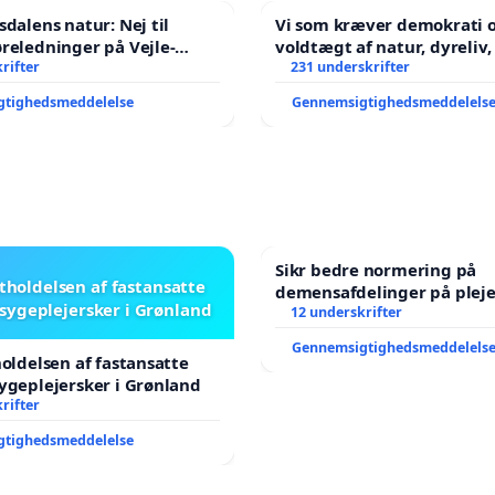
sdalens natur: Nej til
Vi som kræver demokrati o
reledninger på Vejle-
voldtægt af natur, dyreliv, børn,
nen
rifter
unge Borgene har sagt NE
231 underskrifter
år. Der er
gtighedsmeddelelse
Gennemsigtighedsmeddelels
Sikr bedre normering på
stholdelsen af fastansatte
demensafdelinger på plej
sygeplejersker i Grønland
12 underskrifter
Gennemsigtighedsmeddelels
holdelsen af fastansatte
ygeplejersker i Grønland
rifter
gtighedsmeddelelse