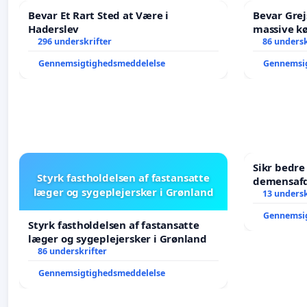
Bevar Et Rart Sted at Være i
Bevar Grej
Haderslev
massive kø
296 underskrifter
Struer-ba
86 undersk
Gennemsigtighedsmeddelelse
Gennemsi
Sikr bedr
Styrk fastholdelsen af fastansatte
demensafd
læger og sygeplejersker i Grønland
13 undersk
Gennemsi
Styrk fastholdelsen af fastansatte
læger og sygeplejersker i Grønland
86 underskrifter
Gennemsigtighedsmeddelelse