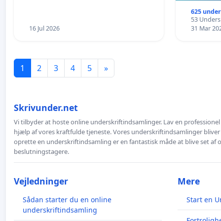
625 under
53 Undersk
16 Jul 2026
31 Mar 20
1
2
3
4
5
»
Skrivunder.net
Vi tilbyder at hoste online underskriftindsamlinger. Lav en professione
hjælp af vores kraftfulde tjeneste. Vores underskriftindsamlinger bliver
oprette en underskriftindsamling er en fantastisk måde at blive set af
beslutningstagere.
Vejledninger
Mere
Sådan starter du en online
Start en U
underskriftindsamling
Fortroligh