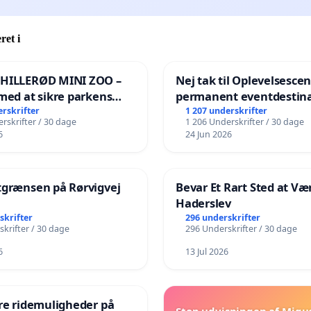
ret i
 HILLERØD MINI ZOO –
Nej tak til Oplevelsesce
med at sikre parkens
permanent eventdestina
️
Vejby - Ja tak til et leven
erskrifter
1 207 underskrifter
rskrifter / 30 dage
1 206 Underskrifter / 30 dage
lokalområde i balance
6
24 Jun 2026
tgrænsen på Rørvigvej
Bevar Et Rart Sted at Vær
Haderslev
skrifter
296 underskrifter
krifter / 30 dage
296 Underskrifter / 30 dage
6
13 Jul 2026
re ridemuligheder på
Stop udvisningen af Migu