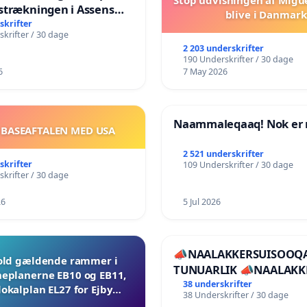
strækningen i Assens
blive i Danmark
e
skrifter
krifter / 30 dage
2 203 underskrifter
190 Underskrifter / 30 dage
6
7 May 2026
Naammaleqaaq! Nok er 
 BASEAFTALEN MED USA
2 521 underskrifter
skrifter
109 Underskrifter / 30 dage
krifter / 30 dage
26
5 Jul 2026
📣NAALAKKERSUISOOQA
ld gældende rammer i
TUNUARLIK 📣NAALAKK
planerne EB10 og EB11,
BØR TRÆKKE SIG TILBA
38 underskrifter
lokalplan EL27 for Ejby
38 Underskrifter / 30 dage
Mosevej 30