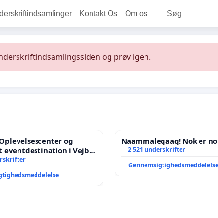
rskriftindsamlinger
Kontakt Os
Om os
Søg
underskriftindsamlingssiden og prøv igen.
l Oplevelsescenter og
Naammaleqaaq! Nok er no
 eventdestination i Vejby
2 521 underskrifter
l et levende lokalområde i
rskrifter
Gennemsigtighedsmeddelels
gtighedsmeddelelse