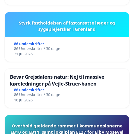
Styrk fastholdelsen af fastansatte læger og
sygeplejersker i Grønland
86 underskrifter
86 Underskrifter / 30 dage
21 Jul 2026
Bevar Grejsdalens natur: Nej til massive
køreledninger på Vejle-Struer-banen
86 underskrifter
86 Underskrifter / 30 dage
16 Jul 2026
Overhold gældende rammer i kommuneplanerne
EB10 og EB11, samt lokalplan EL27 for Ejby Mosevej