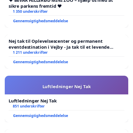
❤️ BEVAR HILLERØD MINI ZOO – hjælp os med at
sikre parkens fremtid ❤️
1 350 underskrifter
Gennemsigtighedsmeddelelse
Nej tak til Oplevelsescenter og permanent
eventdestination i Vejby - Ja tak til et levende
lokalområde i balance
1 211 underskrifter
Gennemsigtighedsmeddelelse
Luftledninger Nej Tak
Luftledninger Nej Tak
851 underskrifter
Gennemsigtighedsmeddelelse