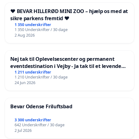
❤️ BEVAR HILLERØD MINI ZOO – hjælp os med at
sikre parkens fremtid ❤️
1 350 underskrifter
1 350 Underskrifter / 30 dage
2 Aug 2026
Nej tak til Oplevelsescenter og permanent
eventdestination i Vejby - Ja tak til et levende
lokalområde i balance
1 211 underskrifter
1 210 Underskrifter / 30 dage
24 Jun 2026
Bevar Odense Friluftsbad
3 300 underskrifter
642 Underskrifter / 30 dage
2 Jul 2026