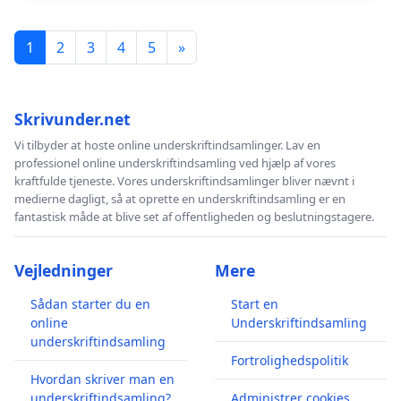
1
2
3
4
5
»
Skrivunder.net
Vi tilbyder at hoste online underskriftindsamlinger. Lav en
professionel online underskriftindsamling ved hjælp af vores
kraftfulde tjeneste. Vores underskriftindsamlinger bliver nævnt i
medierne dagligt, så at oprette en underskriftindsamling er en
fantastisk måde at blive set af offentligheden og beslutningstagere.
Vejledninger
Mere
Sådan starter du en
Start en
online
Underskriftindsamling
underskriftindsamling
Fortrolighedspolitik
Hvordan skriver man en
underskriftindsamling?
Administrer cookies