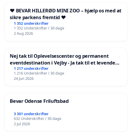
❤️ BEVAR HILLERØD MINI ZOO – hjælp os med at
sikre parkens fremtid ❤️
1 352 underskrifter
1 352 Underskrifter / 30 dage
2 Aug 2026
Nej tak til Oplevelsescenter og permanent
eventdestination i Vejby - Ja tak til et levende
lokalområde i balance
1 217 underskrifter
1 216 Underskrifter / 30 dage
24 Jun 2026
Bevar Odense Friluftsbad
3 301 underskrifter
632 Underskrifter / 30 dage
2 Jul 2026