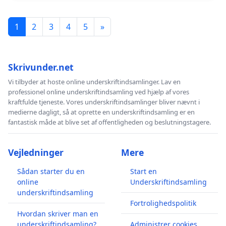
1
2
3
4
5
»
Skrivunder.net
Vi tilbyder at hoste online underskriftindsamlinger. Lav en
professionel online underskriftindsamling ved hjælp af vores
kraftfulde tjeneste. Vores underskriftindsamlinger bliver nævnt i
medierne dagligt, så at oprette en underskriftindsamling er en
fantastisk måde at blive set af offentligheden og beslutningstagere.
Vejledninger
Mere
Sådan starter du en
Start en
online
Underskriftindsamling
underskriftindsamling
Fortrolighedspolitik
Hvordan skriver man en
underskriftindsamling?
Administrer cookies