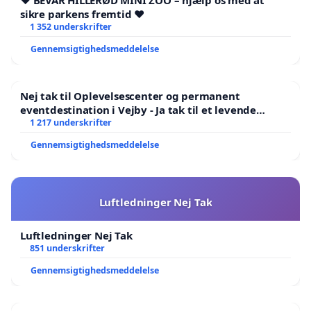
❤️ BEVAR HILLERØD MINI ZOO – hjælp os med at
sikre parkens fremtid ❤️
1 352 underskrifter
Gennemsigtighedsmeddelelse
Nej tak til Oplevelsescenter og permanent
eventdestination i Vejby - Ja tak til et levende
lokalområde i balance
1 217 underskrifter
Gennemsigtighedsmeddelelse
Luftledninger Nej Tak
Luftledninger Nej Tak
851 underskrifter
Gennemsigtighedsmeddelelse