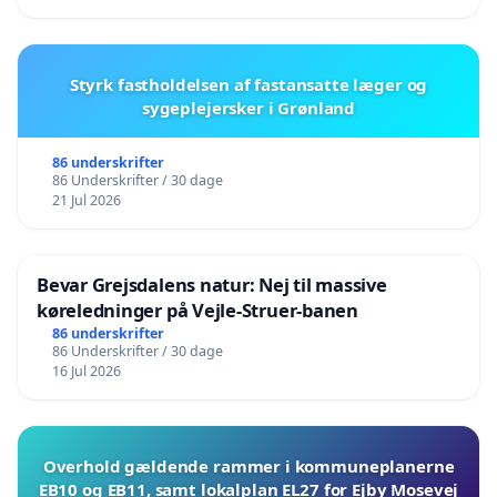
Styrk fastholdelsen af fastansatte læger og
sygeplejersker i Grønland
86 underskrifter
86 Underskrifter / 30 dage
21 Jul 2026
Bevar Grejsdalens natur: Nej til massive
køreledninger på Vejle-Struer-banen
86 underskrifter
86 Underskrifter / 30 dage
16 Jul 2026
Overhold gældende rammer i kommuneplanerne
EB10 og EB11, samt lokalplan EL27 for Ejby Mosevej