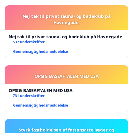
Nej tak til privat sauna- og badeklub på
Havnegade.
Nej tak til privat sauna- og badeklub på Havnegade.
537 underskrifter
Gennemsigtighedsmeddelelse
OPSIG BASEAFTALEN MED USA
OPSIG BASEAFTALEN MED USA
731 underskrifter
Gennemsigtighedsmeddelelse
Styrk fastholdelsen af fastansatte læger og