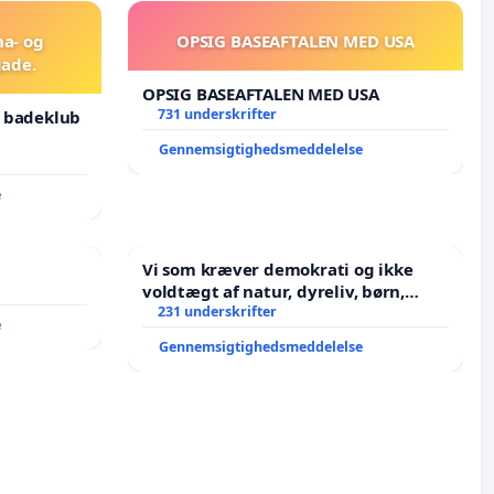
na- og
OPSIG BASEAFTALEN MED USA
ade.
OPSIG BASEAFTALEN MED USA
731 underskrifter
g badeklub
Gennemsigtighedsmeddelelse
e
Vi som kræver demokrati og ikke
voldtægt af natur, dyreliv, børn,
unge Borgene har sagt NEJ i mange
231 underskrifter
e
år. Der er
Gennemsigtighedsmeddelelse