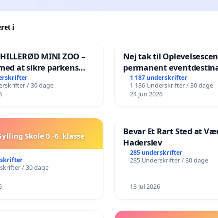
ret i
 HILLERØD MINI ZOO –
Nej tak til Oplevelsesce
med at sikre parkens
permanent eventdestina
️
Vejby - Ja tak til et leven
erskrifter
1 187 underskrifter
rskrifter / 30 dage
1 186 Underskrifter / 30 dage
lokalområde i balance
6
24 Jun 2026
Bevar Et Rart Sted at Vær
ylling Skole 0.-6. klasse
Haderslev
285 underskrifter
skrifter
285 Underskrifter / 30 dage
krifter / 30 dage
6
13 Jul 2026