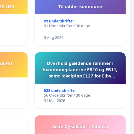
ED USA
Til odder kommune
91 underskrifter
91 Underskrifter / 30 dage
5 Aug 2026
ulve I
Overhold gældende rammer i
kommuneplanerne EB10 og EB11,
samt lokalplan EL27 for Ejby
Mosevej 30
623 underskrifter
56 Underskrifter / 30 dage
31 Mar 2026
Sikre Cykelstier i Odense