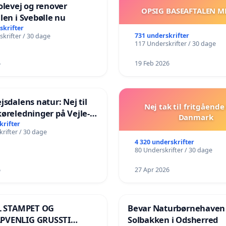
olevej og renover
OPSIG BASEAFTALEN M
len i Svebølle nu
skrifter
731 underskrifter
krifter / 30 dage
117 Underskrifter / 30 dage
6
19 Feb 2026
jsdalens natur: Nej til
Nej tak til fritgående 
øreledninger på Vejle-
Danmark
anen
krifter
rifter / 30 dage
4 320 underskrifter
80 Underskrifter / 30 dage
6
27 Apr 2026
IL STAMPET OG
Bevar Naturbørnehaven
PVENLIG GRUSSTI
Solbakken i Odsherred