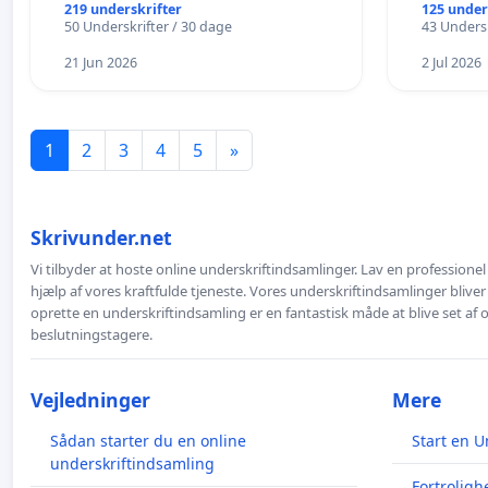
LANGS SØ
219 underskrifter
125 under
50 Underskrifter / 30 dage
43 Undersk
BOARDWA
21 Jun 2026
2 Jul 2026
1
2
3
4
5
»
Skrivunder.net
Vi tilbyder at hoste online underskriftindsamlinger. Lav en professione
hjælp af vores kraftfulde tjeneste. Vores underskriftindsamlinger bliver
oprette en underskriftindsamling er en fantastisk måde at blive set af
beslutningstagere.
Vejledninger
Mere
Sådan starter du en online
Start en U
underskriftindsamling
Fortroligh