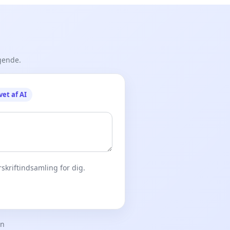
gende.
vet af AI
skriftindsamling for dig.
en