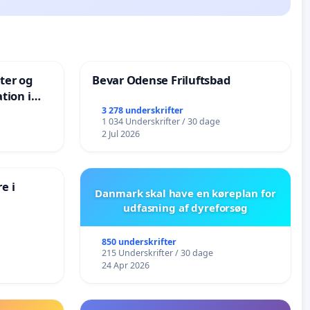
nter og
Bevar Odense Friluftsbad
tion i
de
3 278 underskrifter
1 034 Underskrifter / 30 dage
2 Jul 2026
e i
Danmark skal have en køreplan for
udfasning af dyreforsøg
850 underskrifter
215 Underskrifter / 30 dage
24 Apr 2026