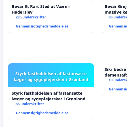
Bevar Et Rart Sted at Være i
Bevar Grej
Haderslev
massive kø
285 underskrifter
Struer-ba
86 undersk
Gennemsigtighedsmeddelelse
Gennemsi
Sikr bedr
Styrk fastholdelsen af fastansatte
demensafd
læger og sygeplejersker i Grønland
10 undersk
Gennemsi
Styrk fastholdelsen af fastansatte
læger og sygeplejersker i Grønland
86 underskrifter
Gennemsigtighedsmeddelelse