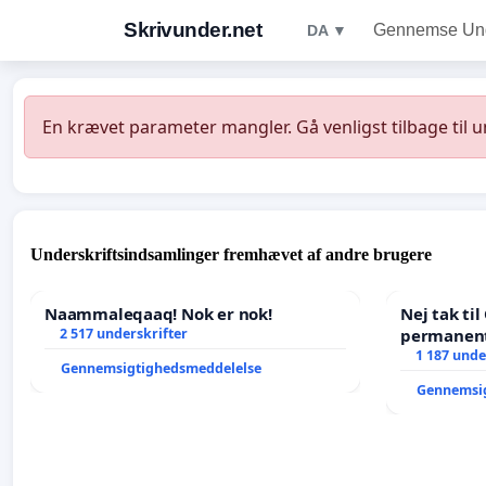
Skrivunder.net
Gennemse Unde
DA ▼
En krævet parameter mangler. Gå venligst tilbage til 
Underskriftsindsamlinger fremhævet af andre brugere
Naammaleqaaq! Nok er nok!
Nej tak ti
2 517 underskrifter
permanent
- Ja tak ti
1 187 unde
Gennemsigtighedsmeddelelse
balance
Gennemsi