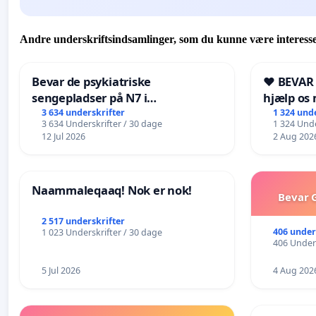
Andre underskriftsindsamlinger, som du kunne være interesse
Bevar de psykiatriske
❤️ BEVAR
sengepladser på N7 i
hjælp os 
Frederikshavn
fremtid ❤
3 634 underskrifter
1 324 und
3 634 Underskrifter / 30 dage
1 324 Unde
12 Jul 2026
2 Aug 202
Naammaleqaaq! Nok er nok!
Bevar G
2 517 underskrifter
406 under
1 023 Underskrifter / 30 dage
406 Unders
5 Jul 2026
4 Aug 202