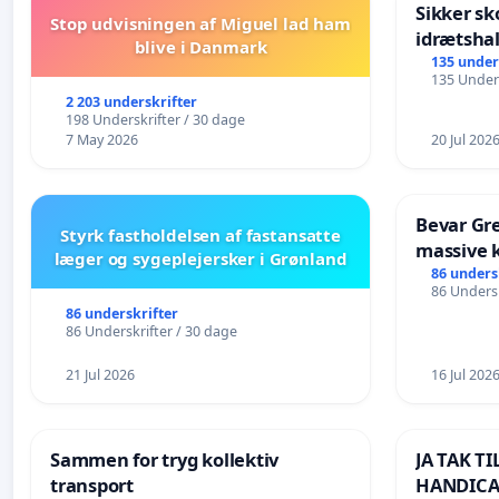
Sikker sk
Stop udvisningen af Miguel lad ham
idrætshal
blive i Danmark
135 under
135 Unders
2 203 underskrifter
198 Underskrifter / 30 dage
7 May 2026
20 Jul 202
Bevar Gre
Styrk fastholdelsen af fastansatte
massive k
læger og sygeplejersker i Grønland
Struer-b
86 unders
86 Undersk
86 underskrifter
86 Underskrifter / 30 dage
21 Jul 2026
16 Jul 202
Sammen for tryg kollektiv
JA TAK T
transport
HANDICA