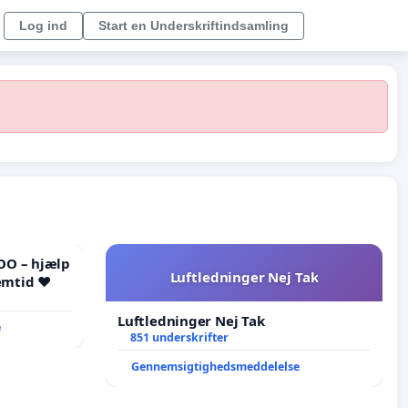
Log ind
Start en Underskriftindsamling
OO – hjælp
Luftledninger Nej Tak
emtid ❤️
Luftledninger Nej Tak
e
851 underskrifter
Gennemsigtighedsmeddelelse