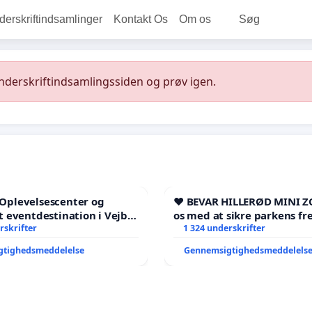
rskriftindsamlinger
Kontakt Os
Om os
Søg
underskriftindsamlingssiden og prøv igen.
l Oplevelsescenter og
❤️ BEVAR HILLERØD MINI Z
 eventdestination i Vejby
os med at sikre parkens fr
l et levende lokalområde i
rskrifter
1 324 underskrifter
gtighedsmeddelelse
Gennemsigtighedsmeddelels