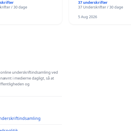
ENS KANT! NEJ TIL
skrifter
37 underskrifter
rifter / 30 dage
37 Underskrifter / 30 dage
LK VÆK FRA SØEN
5 Aug 2026
l online underskriftindsamling ved
 nævnt i medierne dagligt, så at
 offentligheden og
nderskriftindsamling
edspolitik