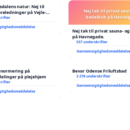
sdalens natur: Nej til
Nej tak til privat sau
reledninger på Vejle-
badeklub på Havneg
nen
rifter
gtighedsmeddelelse
Nej tak til privat sauna- o
på Havnegade.
537 underskrifter
Gennemsigtighedsmeddelels
e normering på
Bevar Odense Friluftsbad
elinger på plejehjem
3 278 underskrifter
rifter
Gennemsigtighedsmeddelels
gtighedsmeddelelse