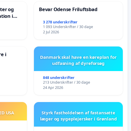
nter og
Bevar Odense Friluftsbad
tion i
de
3 278 underskrifter
1 093 Underskrifter / 30 dage
2 Jul 2026
e i
Danmark skal have en køreplan for
udfasning af dyreforsøg
848 underskrifter
213 Underskrifter / 30 dage
24 Apr 2026
ED USA
Styrk fastholdelsen af fastansatte
læger og sygeplejersker i Grønland