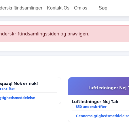
rskriftindsamlinger
Kontakt Os
Om os
Søg
underskriftindsamlingssiden og prøv igen.
aaq! Nok er nok!
Luftledninger Nej 
rskrifter
gtighedsmeddelelse
Luftledninger Nej Tak
850 underskrifter
Gennemsigtighedsmeddelels