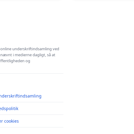
l online underskriftindsamling ved
 nævnt i medierne dagligt, så at
 offentligheden og
nderskriftindsamling
edspolitik
r cookies