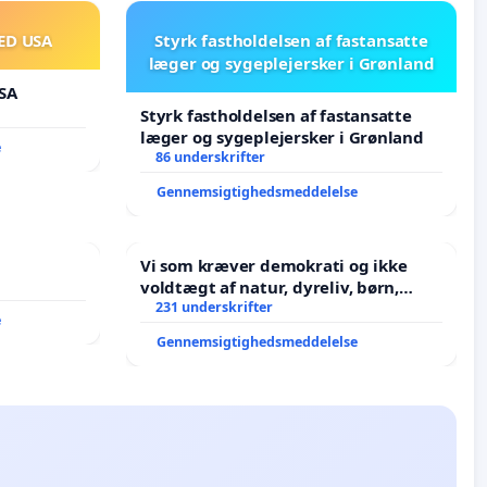
ED USA
Styrk fastholdelsen af fastansatte
læger og sygeplejersker i Grønland
SA
Styrk fastholdelsen af fastansatte
læger og sygeplejersker i Grønland
e
86 underskrifter
Gennemsigtighedsmeddelelse
Vi som kræver demokrati og ikke
voldtægt af natur, dyreliv, børn,
unge Borgene har sagt NEJ i mange
231 underskrifter
e
år. Der er
Gennemsigtighedsmeddelelse