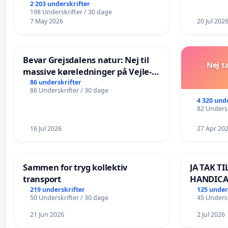
2 203 underskrifter
198 Underskrifter / 30 dage
7 May 2026
20 Jul 202
Bevar Grejsdalens natur: Nej til
Nej t
massive køreledninger på Vejle-
Struer-banen
86 underskrifter
86 Underskrifter / 30 dage
4 320 und
82 Undersk
16 Jul 2026
27 Apr 20
Sammen for tryg kollektiv
JA TAK T
transport
HANDICA
LANGS SØ
219 underskrifter
125 under
50 Underskrifter / 30 dage
45 Undersk
BOARDWA
21 Jun 2026
2 Jul 2026