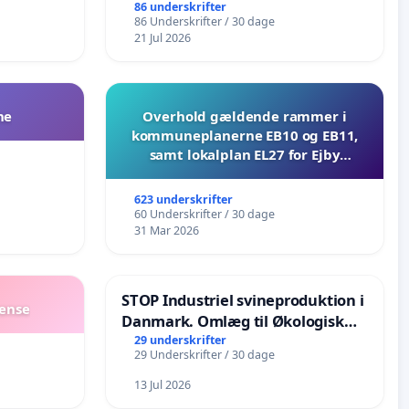
86 underskrifter
86 Underskrifter / 30 dage
21 Jul 2026
ne
Overhold gældende rammer i
kommuneplanerne EB10 og EB11,
samt lokalplan EL27 for Ejby
Mosevej 30
623 underskrifter
60 Underskrifter / 30 dage
31 Mar 2026
STOP Industriel svineproduktion i
dense
Danmark. Omlæg til Økologisk
landbrug senest i 2030
29 underskrifter
29 Underskrifter / 30 dage
13 Jul 2026