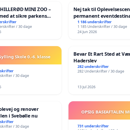
 HILLERØD MINI ZOO –
Nej tak til Oplevelsesce
med at sikre parkens
permanent eventdestina
️
Vejby - Ja tak til et leven
erskrifter
1 186 underskrifter
rskrifter / 30 dage
1 185 Underskrifter / 30 dage
lokalområde i balance
6
24 Jun 2026
Bevar Et Rart Sted at Vær
ylling Skole 0.-6. klasse
Haderslev
282 underskrifter
skrifter
282 Underskrifter / 30 dage
krifter / 30 dage
6
13 Jul 2026
olevej og renover
OPSIG BASEAFTALEN M
len i Svebølle nu
skrifter
731 underskrifter
krifter / 30 dage