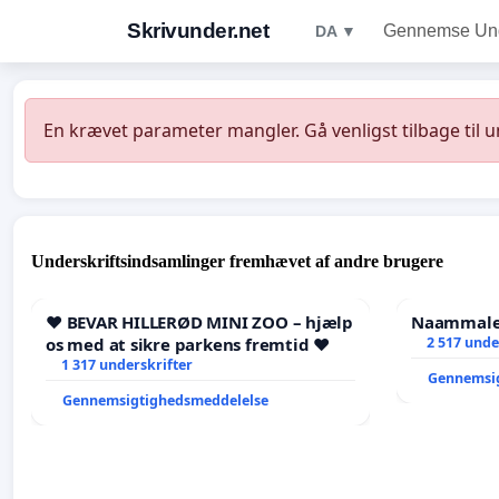
Skrivunder.net
Gennemse Unde
DA ▼
En krævet parameter mangler. Gå venligst tilbage til 
Underskriftsindsamlinger fremhævet af andre brugere
❤️ BEVAR HILLERØD MINI ZOO – hjælp
Naammaleq
os med at sikre parkens fremtid ❤️
2 517 unde
1 317 underskrifter
Gennemsi
Gennemsigtighedsmeddelelse