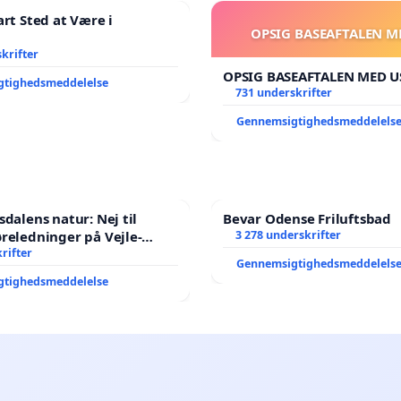
art Sted at Være i
OPSIG BASEAFTALEN M
krifter
OPSIG BASEAFTALEN MED U
gtighedsmeddelelse
731 underskrifter
Gennemsigtighedsmeddelels
sdalens natur: Nej til
Bevar Odense Friluftsbad
reledninger på Vejle-
3 278 underskrifter
nen
rifter
Gennemsigtighedsmeddelels
gtighedsmeddelelse