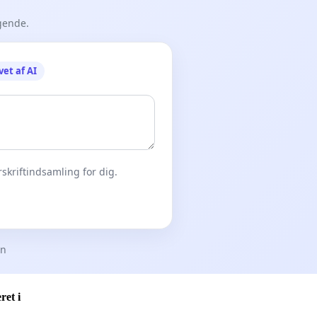
gende.
vet af AI
skriftindsamling for dig.
en
ret i