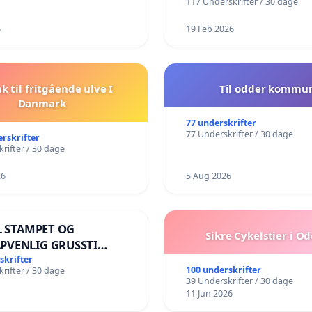
117 Underskrifter / 30 dage
6
19 Feb 2026
ak til fritgående ulve I
Til odder kommu
Danmark
77 underskrifter
77 Underskrifter / 30 dage
erskrifter
rifter / 30 dage
26
5 Aug 2026
IL STAMPET OG
Sikre Cykelstier i O
PVENLIG GRUSSTI
ENS KANT! NEJ TIL
skrifter
100 underskrifter
rifter / 30 dage
LK VÆK FRA SØEN
39 Underskrifter / 30 dage
11 Jun 2026