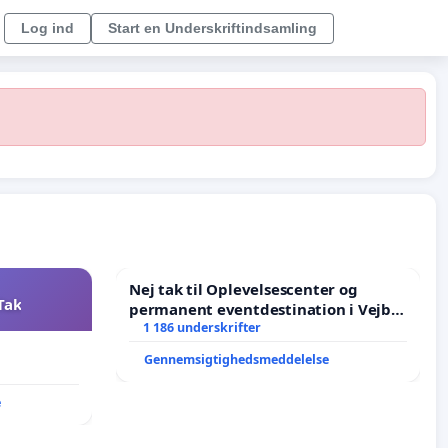
Log ind
Start en Underskriftindsamling
Nej tak til Oplevelsescenter og
Tak
permanent eventdestination i Vejby
- Ja tak til et levende lokalområde i
1 186 underskrifter
balance
Gennemsigtighedsmeddelelse
e