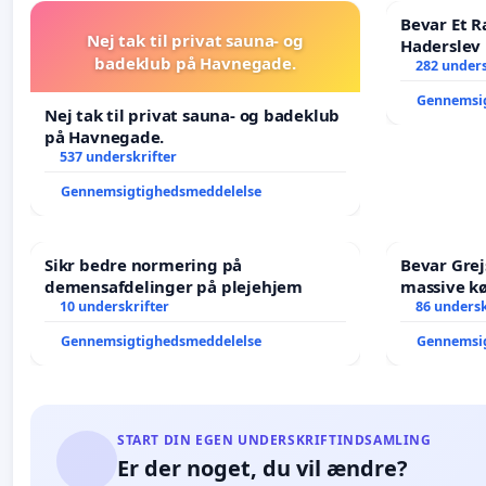
Bevar Et R
Nej tak til privat sauna- og
Haderslev
badeklub på Havnegade.
282 unders
Gennemsi
Nej tak til privat sauna- og badeklub
på Havnegade.
537 underskrifter
Gennemsigtighedsmeddelelse
Sikr bedre normering på
Bevar Grej
demensafdelinger på plejehjem
massive kø
10 underskrifter
Struer-ba
86 undersk
Gennemsigtighedsmeddelelse
Gennemsi
START DIN EGEN UNDERSKRIFTINDSAMLING
Er der noget, du vil ændre?