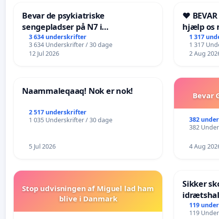
Bevar de psykiatriske
❤️ BEVAR
sengepladser på N7 i
hjælp os 
Frederikshavn
fremtid ❤
3 634 underskrifter
1 317 und
3 634 Underskrifter / 30 dage
1 317 Unde
12 Jul 2026
2 Aug 202
Naammaleqaaq! Nok er nok!
Bevar G
2 517 underskrifter
382 under
1 035 Underskrifter / 30 dage
382 Unders
5 Jul 2026
4 Aug 202
Sikker sk
Stop udvisningen af Miguel lad ham
idrætshal
blive i Danmark
119 under
119 Unders