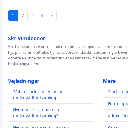
1
2
3
4
»
Skrivunder.net
Vi tilbyder at hoste online underskriftindsamlinger. Lav en professione
hjælp af vores kraftfulde tjeneste. Vores underskriftindsamlinger bliver
oprette en underskriftindsamling er en fantastisk måde at blive set af
beslutningstagere.
Vejledninger
Mere
Sådan starter du en online
Start en U
underskriftindsamling
Fortroligh
Hvordan skriver man en
underskriftindsamling?
Administre
Hvordan promoverer man en
Om os