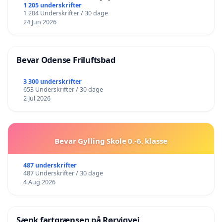
lokalområde i balance
1 205 underskrifter
1 204 Underskrifter / 30 dage
24 Jun 2026
Bevar Odense Friluftsbad
3 300 underskrifter
653 Underskrifter / 30 dage
2 Jul 2026
Bevar Gylling Skole 0.-6. klasse
487 underskrifter
487 Underskrifter / 30 dage
4 Aug 2026
Sænk fartgrænsen på Rørvigvej