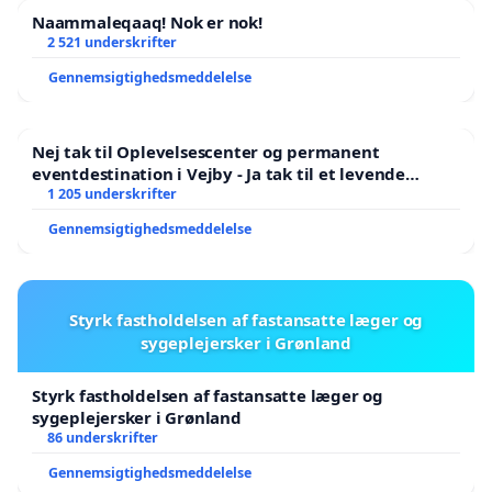
Naammaleqaaq! Nok er nok!
2 521 underskrifter
Gennemsigtighedsmeddelelse
Nej tak til Oplevelsescenter og permanent
eventdestination i Vejby - Ja tak til et levende
lokalområde i balance
1 205 underskrifter
Gennemsigtighedsmeddelelse
Styrk fastholdelsen af fastansatte læger og
sygeplejersker i Grønland
Styrk fastholdelsen af fastansatte læger og
sygeplejersker i Grønland
86 underskrifter
Gennemsigtighedsmeddelelse