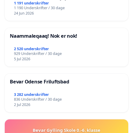
lokalområde i balance
1 191 underskrifter
1 190 Underskrifter / 30 dage
24 Jun 2026
Naammaleqaaq! Nok er nok!
2 520 underskrifter
929 Underskrifter / 30 dage
5 Jul 2026
Bevar Odense Friluftsbad
3 282 underskrifter
836 Underskrifter / 30 dage
2 Jul 2026
Bevar Gylling Skole 0.-6. klasse