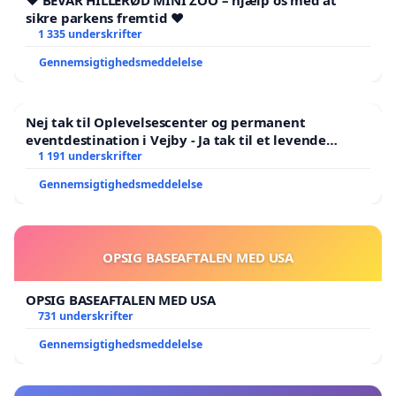
❤️ BEVAR HILLERØD MINI ZOO – hjælp os med at
sikre parkens fremtid ❤️
1 335 underskrifter
Gennemsigtighedsmeddelelse
Nej tak til Oplevelsescenter og permanent
eventdestination i Vejby - Ja tak til et levende
lokalområde i balance
1 191 underskrifter
Gennemsigtighedsmeddelelse
OPSIG BASEAFTALEN MED USA
OPSIG BASEAFTALEN MED USA
731 underskrifter
Gennemsigtighedsmeddelelse