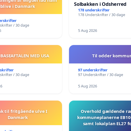
Solbakken i Odsherred
blive i Danmark
178 underskrifter
178 Underskrifter / 30 dage
erskrifter
krifter / 30 dage
6
5 Aug 2026
 BASEAFTALEN MED USA
Til odder kommu
skrifter
97 underskrifter
krifter / 30 dage
97 Underskrifter / 30 dage
26
5 Aug 2026
ak til fritgående ulve I
Overhold gældende r
Danmark
kommuneplanerne EB10 
samt lokalplan EL27 fo
Mosevej 30