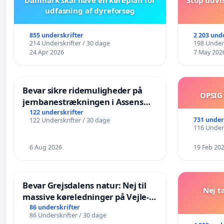
udfasning af dyreforsøg
855 underskrifter
2 203 und
214 Underskrifter / 30 dage
198 Unders
24 Apr 2026
7 May 202
Bevar sikre ridemuligheder på
OPSIG
jernbanestrækningen i Assens
Kommune
122 underskrifter
731 under
122 Underskrifter / 30 dage
116 Unders
6 Aug 2026
19 Feb 20
Bevar Grejsdalens natur: Nej til
Nej t
massive køreledninger på Vejle-
Struer-banen
86 underskrifter
86 Underskrifter / 30 dage