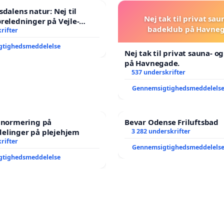
sdalens natur: Nej til
Nej tak til privat sau
reledninger på Vejle-
badeklub på Havneg
nen
rifter
gtighedsmeddelelse
Nej tak til privat sauna- o
på Havnegade.
537 underskrifter
Gennemsigtighedsmeddelels
e normering på
Bevar Odense Friluftsbad
elinger på plejehjem
3 282 underskrifter
rifter
Gennemsigtighedsmeddelels
gtighedsmeddelelse