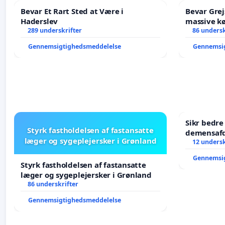
Bevar Et Rart Sted at Være i
Bevar Grej
Haderslev
massive kø
289 underskrifter
Struer-ba
86 undersk
Gennemsigtighedsmeddelelse
Gennemsi
Sikr bedr
Styrk fastholdelsen af fastansatte
demensafd
læger og sygeplejersker i Grønland
12 undersk
Gennemsi
Styrk fastholdelsen af fastansatte
læger og sygeplejersker i Grønland
86 underskrifter
Gennemsigtighedsmeddelelse