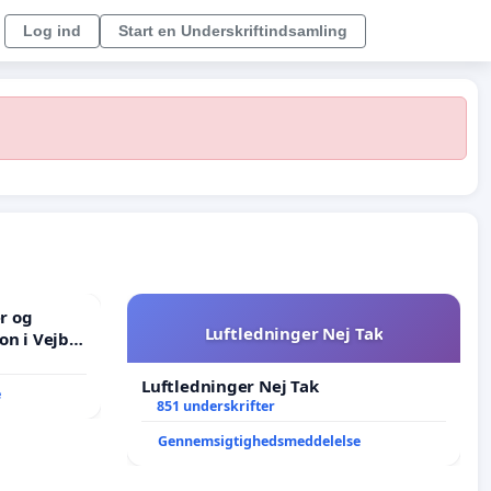
Log ind
Start en Underskriftindsamling
er og
Luftledninger Nej Tak
on i Vejby
lområde i
Luftledninger Nej Tak
e
851 underskrifter
Gennemsigtighedsmeddelelse