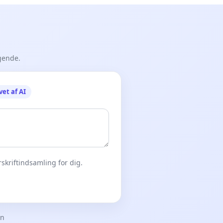
gende.
vet af AI
skriftindsamling for dig.
en