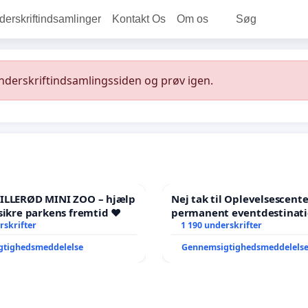
rskriftindsamlinger
Kontakt Os
Om os
Søg
underskriftindsamlingssiden og prøv igen.
HILLERØD MINI ZOO – hjælp
Nej tak til Oplevelsescent
sikre parkens fremtid ❤️
permanent eventdestinati
rskrifter
- Ja tak til et levende loka
1 190 underskrifter
balance
gtighedsmeddelelse
Gennemsigtighedsmeddelels