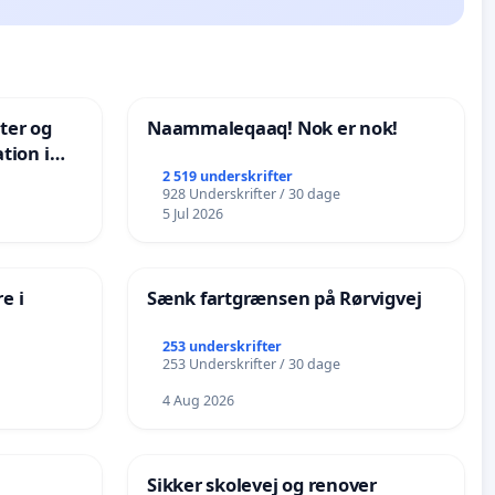
nter og
Naammaleqaaq! Nok er nok!
tion i
de
2 519 underskrifter
928 Underskrifter / 30 dage
5 Jul 2026
e i
Sænk fartgrænsen på Rørvigvej
253 underskrifter
253 Underskrifter / 30 dage
4 Aug 2026
Sikker skolevej og renover