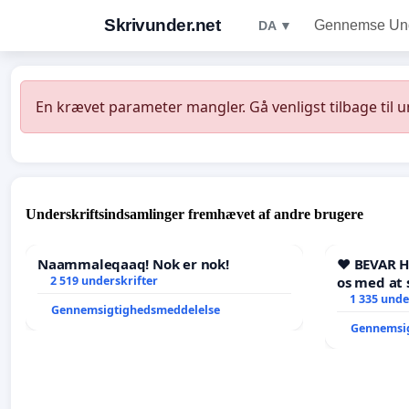
Skrivunder.net
Gennemse Unde
DA ▼
En krævet parameter mangler. Gå venligst tilbage til 
Underskriftsindsamlinger fremhævet af andre brugere
Naammaleqaaq! Nok er nok!
❤️ BEVAR 
2 519 underskrifter
os med at 
1 335 unde
Gennemsigtighedsmeddelelse
Gennemsi