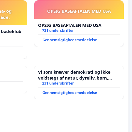
na- og
OPSIG BASEAFTALEN MED USA
ade.
OPSIG BASEAFTALEN MED USA
731 underskrifter
g badeklub
Gennemsigtighedsmeddelelse
e
Vi som kræver demokrati og ikke
voldtægt af natur, dyreliv, børn,
unge Borgene har sagt NEJ i mange
231 underskrifter
e
år. Der er
Gennemsigtighedsmeddelelse