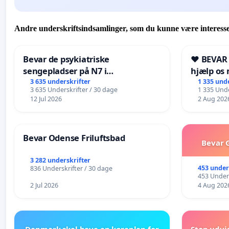
Andre underskriftsindsamlinger, som du kunne være interesse
Bevar de psykiatriske
❤️ BEVAR
sengepladser på N7 i
hjælp os 
Frederikshavn
fremtid ❤
3 635 underskrifter
1 335 und
3 635 Underskrifter / 30 dage
1 335 Unde
12 Jul 2026
2 Aug 202
Bevar Odense Friluftsbad
Bevar G
3 282 underskrifter
453 under
836 Underskrifter / 30 dage
453 Unders
2 Jul 2026
4 Aug 202
Danmark skal have en køreplan for
Stop udvi