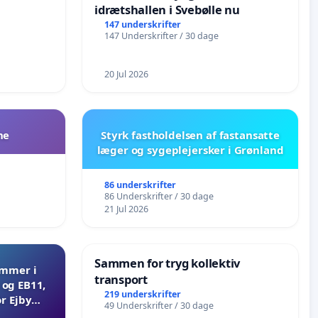
idrætshallen i Svebølle nu
147 underskrifter
147 Underskrifter / 30 dage
20 Jul 2026
ne
Styrk fastholdelsen af fastansatte
læger og sygeplejersker i Grønland
86 underskrifter
86 Underskrifter / 30 dage
21 Jul 2026
Sammen for tryg kollektiv
ammer i
transport
og EB11,
219 underskrifter
r Ejby
49 Underskrifter / 30 dage