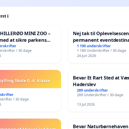
ret i
 HILLERØD MINI ZOO –
Nej tak til Oplevelsesce
med at sikre parkens
permanent eventdestina
️
Vejby - Ja tak til et leven
erskrifter
1 190 underskrifter
rskrifter / 30 dage
1 189 Underskrifter / 30 dage
lokalområde i balance
6
24 Jun 2026
Bevar Et Rart Sted at Vær
ylling Skole 0.-6. klasse
Haderslev
289 underskrifter
skrifter
289 Underskrifter / 30 dage
krifter / 30 dage
6
13 Jul 2026
Bevar Naturbørnehaven
sningen af Miguel lad ham