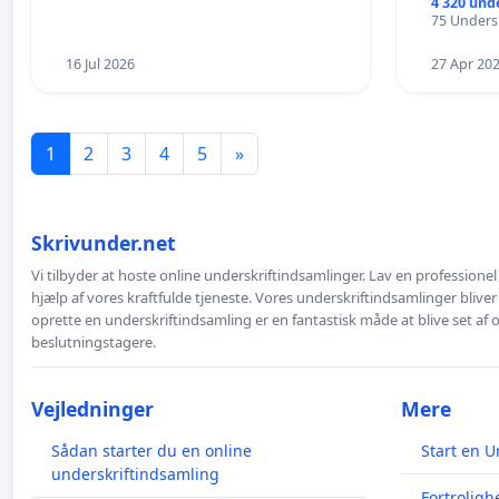
4 320 und
75 Undersk
16 Jul 2026
27 Apr 20
1
2
3
4
5
»
Skrivunder.net
Vi tilbyder at hoste online underskriftindsamlinger. Lav en professione
hjælp af vores kraftfulde tjeneste. Vores underskriftindsamlinger bliver
oprette en underskriftindsamling er en fantastisk måde at blive set af
beslutningstagere.
Vejledninger
Mere
Sådan starter du en online
Start en U
underskriftindsamling
Fortroligh