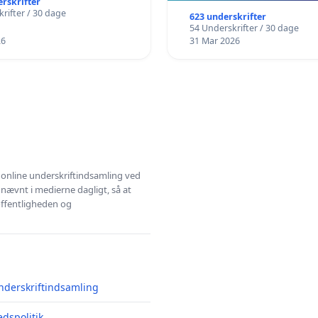
erskrifter
rifter / 30 dage
623 underskrifter
54 Underskrifter / 30 dage
26
31 Mar 2026
l online underskriftindsamling ved
 nævnt i medierne dagligt, så at
 offentligheden og
nderskriftindsamling
edspolitik