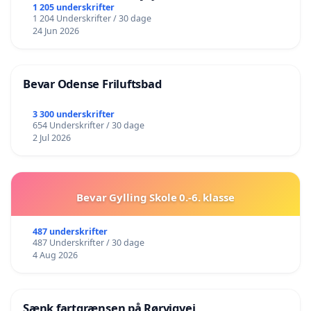
lokalområde i balance
1 205 underskrifter
1 204 Underskrifter / 30 dage
24 Jun 2026
Bevar Odense Friluftsbad
3 300 underskrifter
654 Underskrifter / 30 dage
2 Jul 2026
Bevar Gylling Skole 0.-6. klasse
487 underskrifter
487 Underskrifter / 30 dage
4 Aug 2026
Sænk fartgrænsen på Rørvigvej