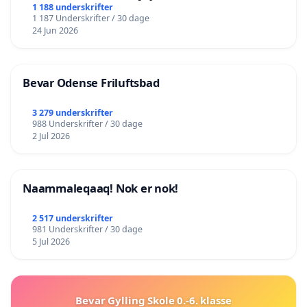
lokalområde i balance
1 188 underskrifter
1 187 Underskrifter / 30 dage
24 Jun 2026
Bevar Odense Friluftsbad
3 279 underskrifter
988 Underskrifter / 30 dage
2 Jul 2026
Naammaleqaaq! Nok er nok!
2 517 underskrifter
981 Underskrifter / 30 dage
5 Jul 2026
Bevar Gylling Skole 0.-6. klasse