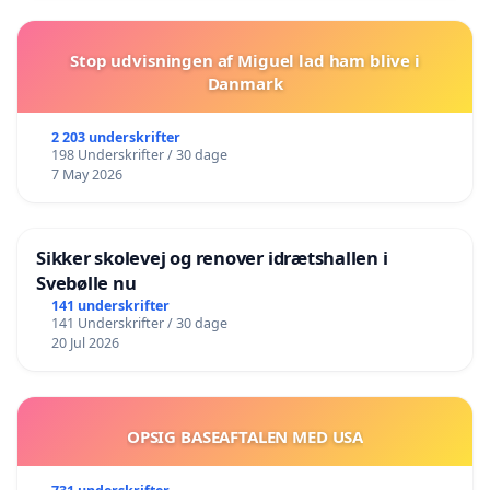
Stop udvisningen af Miguel lad ham blive i
Danmark
2 203 underskrifter
198 Underskrifter / 30 dage
7 May 2026
Sikker skolevej og renover idrætshallen i
Svebølle nu
141 underskrifter
141 Underskrifter / 30 dage
20 Jul 2026
OPSIG BASEAFTALEN MED USA