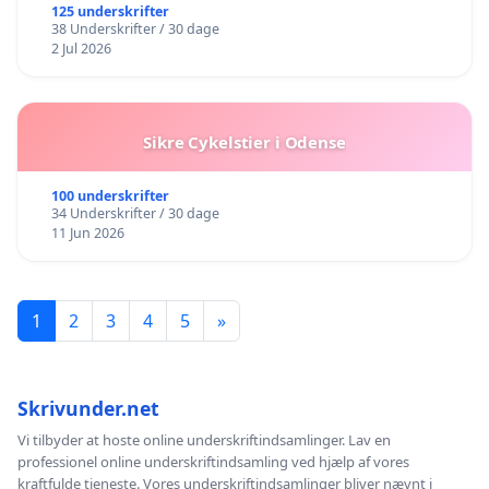
BOARDWALK VÆK FRA SØEN
125 underskrifter
38 Underskrifter / 30 dage
2 Jul 2026
Sikre Cykelstier i Odense
100 underskrifter
34 Underskrifter / 30 dage
11 Jun 2026
1
2
3
4
5
»
Skrivunder.net
Vi tilbyder at hoste online underskriftindsamlinger. Lav en
professionel online underskriftindsamling ved hjælp af vores
kraftfulde tjeneste. Vores underskriftindsamlinger bliver nævnt i