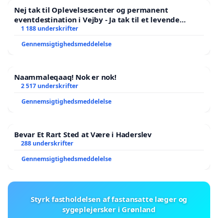
Nej tak til Oplevelsescenter og permanent
eventdestination i Vejby - Ja tak til et levende
lokalområde i balance
1 188 underskrifter
Gennemsigtighedsmeddelelse
Naammaleqaaq! Nok er nok!
2 517 underskrifter
Gennemsigtighedsmeddelelse
Bevar Et Rart Sted at Være i Haderslev
288 underskrifter
Gennemsigtighedsmeddelelse
Styrk fastholdelsen af fastansatte læger og
sygeplejersker i Grønland