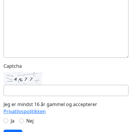
Captcha
Jeg er mindst 16 år gammel og accepterer
Privatlivspolitikken
Ja
Nej