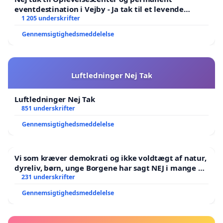
eventdestination i Vejby - Ja tak til et levende
lokalområde i balance
1 205 underskrifter
Gennemsigtighedsmeddelelse
Luftledninger Nej Tak
Luftledninger Nej Tak
851 underskrifter
Gennemsigtighedsmeddelelse
Vi som kræver demokrati og ikke voldtægt af natur,
dyreliv, børn, unge Borgene har sagt NEJ i mange år.
Der er
231 underskrifter
Gennemsigtighedsmeddelelse