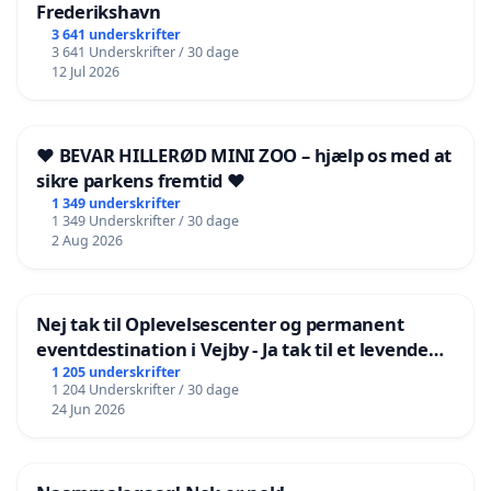
Frederikshavn
3 641 underskrifter
3 641 Underskrifter / 30 dage
12 Jul 2026
❤️ BEVAR HILLERØD MINI ZOO – hjælp os med at
sikre parkens fremtid ❤️
1 349 underskrifter
1 349 Underskrifter / 30 dage
2 Aug 2026
Nej tak til Oplevelsescenter og permanent
eventdestination i Vejby - Ja tak til et levende
lokalområde i balance
1 205 underskrifter
1 204 Underskrifter / 30 dage
24 Jun 2026