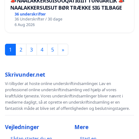
📣NAALAKKERSUISOOQATIGIIT TUNUARLIK 📣
NAALAKKERSUISUT BØR TRÆKKE SIG TILBAGE
36 underskrifter
36 Underskrifter / 30 dage
6 Aug 2026
1
2
3
4
5
»
Skrivunder.net
Vi tilbyder at hoste online underskriftindsamlinger. Lav en
professionel online underskriftindsamling ved hjælp af vores
kraftfulde tjeneste. Vores underskriftindsamlinger bliver nævnt i
medierne dagligt, så at oprette en underskriftindsamling er en
fantastisk måde at blive set af offentligheden og beslutningstagere.
Vejledninger
Mere
Sådan starter du en
Start en