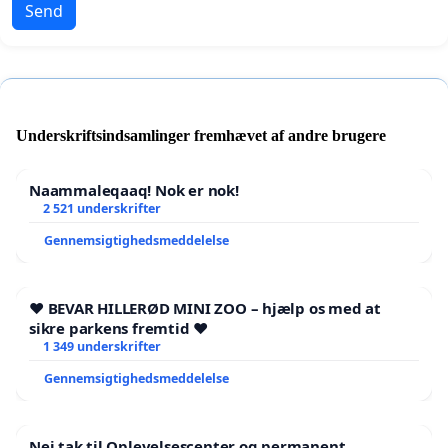
Send
Underskriftsindsamlinger fremhævet af andre brugere
Naammaleqaaq! Nok er nok!
2 521 underskrifter
Gennemsigtighedsmeddelelse
❤️ BEVAR HILLERØD MINI ZOO – hjælp os med at
sikre parkens fremtid ❤️
1 349 underskrifter
Gennemsigtighedsmeddelelse
Nej tak til Oplevelsescenter og permanent