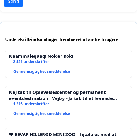
Send
Underskriftsindsamlinger fremhævet af andre brugere
Naammaleqaaq! Nok er nok!
2 521 underskrifter
Gennemsigtighedsmeddelelse
Nej tak til Oplevelsescenter og permanent
eventdestination i Vejby - Ja tak til et levende
lokalområde i balance
1 215 underskrifter
Gennemsigtighedsmeddelelse
❤️ BEVAR HILLERØD MINI ZOO – hjælp os med at