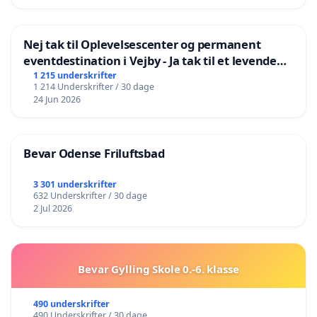
Nej tak til Oplevelsescenter og permanent
eventdestination i Vejby - Ja tak til et levende
lokalområde i balance
1 215 underskrifter
1 214 Underskrifter / 30 dage
24 Jun 2026
Bevar Odense Friluftsbad
3 301 underskrifter
632 Underskrifter / 30 dage
2 Jul 2026
Bevar Gylling Skole 0.-6. klasse
490 underskrifter
490 Underskrifter / 30 dage