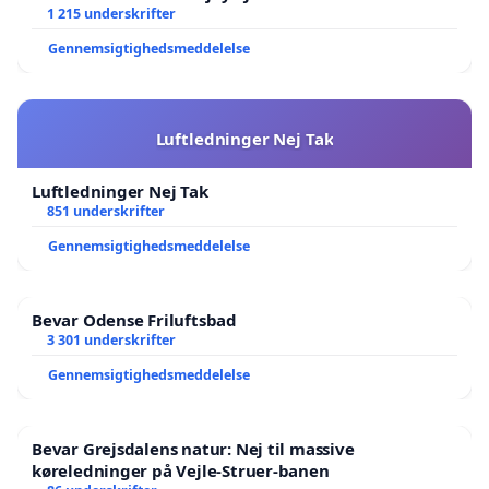
lokalområde i balance
1 215 underskrifter
Gennemsigtighedsmeddelelse
Luftledninger Nej Tak
Luftledninger Nej Tak
851 underskrifter
Gennemsigtighedsmeddelelse
Bevar Odense Friluftsbad
3 301 underskrifter
Gennemsigtighedsmeddelelse
Bevar Grejsdalens natur: Nej til massive
køreledninger på Vejle-Struer-banen