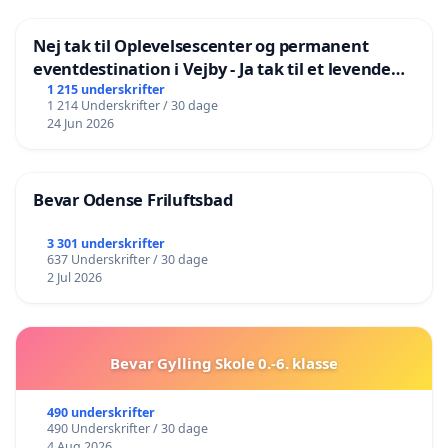
Nej tak til Oplevelsescenter og permanent
eventdestination i Vejby - Ja tak til et levende
lokalområde i balance
1 215 underskrifter
1 214 Underskrifter / 30 dage
24 Jun 2026
Bevar Odense Friluftsbad
3 301 underskrifter
637 Underskrifter / 30 dage
2 Jul 2026
Bevar Gylling Skole 0.-6. klasse
490 underskrifter
490 Underskrifter / 30 dage
4 Aug 2026