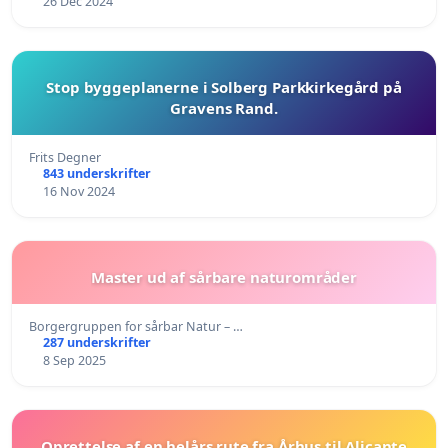
26 Dec 2024
Stop byggeplanerne i Solberg Parkkirkegård på
Gravens Rand.
Frits Degner
843 underskrifter
16 Nov 2024
Master ud af sårbare naturområder
Borgergruppen for sårbar Natur – …
287 underskrifter
8 Sep 2025
Oprettelse af en helårs rute fra Århus til Alicante