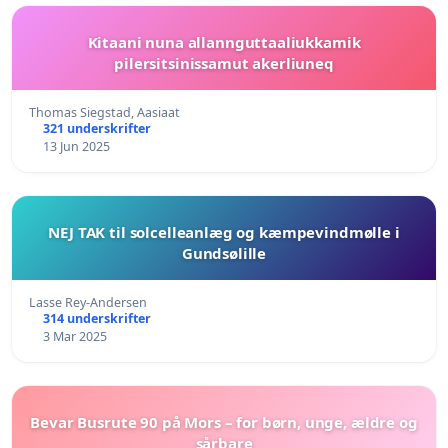
Kitaani nuna allannguttaaliukkamik
pilersitsinissamut akerliuneq
Thomas Siegstad, Aasiaat
321 underskrifter
13 Jun 2025
NEJ TAK til solcelleanlæg og kæmpevindmølle i
Gundsølille
Lasse Rey-Andersen
314 underskrifter
3 Mar 2025
Bevar Busrute 90 på Mors – for børn, unge, ældre og
sårbare