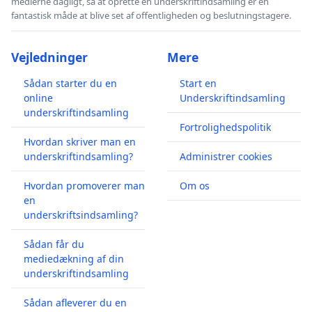
medierne dagligt, så at oprette en underskriftindsamling er en
fantastisk måde at blive set af offentligheden og beslutningstagere.
Vejledninger
Mere
Sådan starter du en
Start en
online
Underskriftindsamling
underskriftindsamling
Fortrolighedspolitik
Hvordan skriver man en
underskriftindsamling?
Administrer cookies
Hvordan promoverer man
Om os
en
underskriftsindsamling?
Sådan får du
mediedækning af din
underskriftindsamling
Sådan afleverer du en