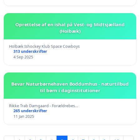
Oprettelse af en ishal på Vest- og Midtsjælland
(Holbæk)
Holbæk Ishockey Klub Space Cowboys
313 underskrifter
4 Sep 2025
Bevar Naturbørnehaven Boddumhus - naturtilbud
til børn i daginstitutioner
Rikke Trab Damgaard - Forældrebes…
265 underskrifter
11 Jan 2025