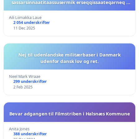
sassarsinnaatitaassusermik erseqqissaateqarneq -
For beskyttelse af demokratiet og klarhed om,
hvem der repræsenterer Grønland
Aili Liimakka Laue
2 054 underskrifter
11 Dec 2025
Nej til udenlandske militærbaser i Danmark
udenfor dansk lov og ret.
Neel Mark Wraae
299 underskrifter
2 Feb 2025
Bevar adgangen til Filmstriben i Halsnæs Kommune
Anita Jones
388 underskrifter