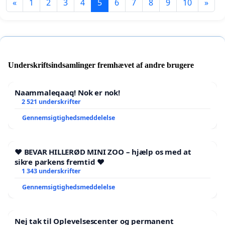
«
1
2
3
4
5
6
7
8
9
10
»
Underskriftsindsamlinger fremhævet af andre brugere
Naammaleqaaq! Nok er nok!
2 521 underskrifter
Gennemsigtighedsmeddelelse
❤️ BEVAR HILLERØD MINI ZOO – hjælp os med at
sikre parkens fremtid ❤️
1 343 underskrifter
Gennemsigtighedsmeddelelse
Nej tak til Oplevelsescenter og permanent