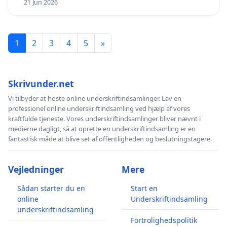
21 Jun 2026
1
2
3
4
5
»
Skrivunder.net
Vi tilbyder at hoste online underskriftindsamlinger. Lav en
professionel online underskriftindsamling ved hjælp af vores
kraftfulde tjeneste. Vores underskriftindsamlinger bliver nævnt i
medierne dagligt, så at oprette en underskriftindsamling er en
fantastisk måde at blive set af offentligheden og beslutningstagere.
Vejledninger
Mere
Sådan starter du en
Start en
online
Underskriftindsamling
underskriftindsamling
Fortrolighedspolitik