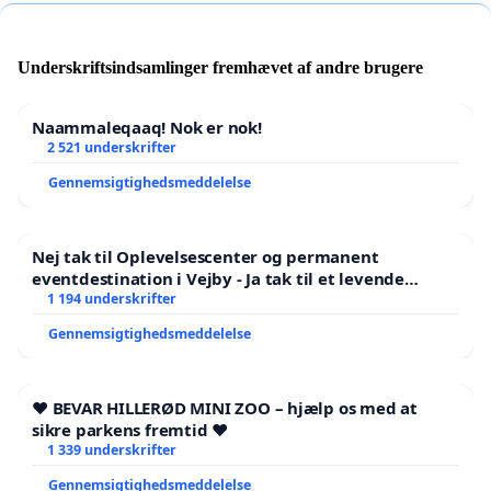
Underskriftsindsamlinger fremhævet af andre brugere
Naammaleqaaq! Nok er nok!
2 521 underskrifter
Gennemsigtighedsmeddelelse
Nej tak til Oplevelsescenter og permanent
eventdestination i Vejby - Ja tak til et levende
lokalområde i balance
1 194 underskrifter
Gennemsigtighedsmeddelelse
❤️ BEVAR HILLERØD MINI ZOO – hjælp os med at
sikre parkens fremtid ❤️
1 339 underskrifter
Gennemsigtighedsmeddelelse