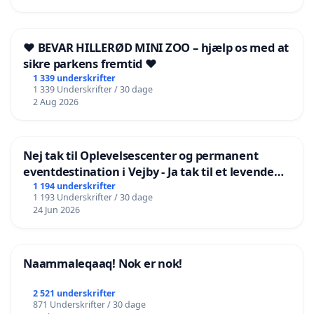
❤️ BEVAR HILLERØD MINI ZOO – hjælp os med at
sikre parkens fremtid ❤️
1 339 underskrifter
1 339 Underskrifter / 30 dage
2 Aug 2026
Nej tak til Oplevelsescenter og permanent
eventdestination i Vejby - Ja tak til et levende
lokalområde i balance
1 194 underskrifter
1 193 Underskrifter / 30 dage
24 Jun 2026
Naammaleqaaq! Nok er nok!
2 521 underskrifter
871 Underskrifter / 30 dage