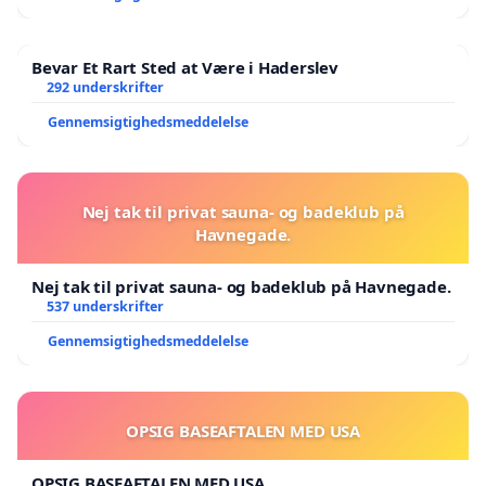
Bevar Et Rart Sted at Være i Haderslev
292 underskrifter
Gennemsigtighedsmeddelelse
Nej tak til privat sauna- og badeklub på
Havnegade.
Nej tak til privat sauna- og badeklub på Havnegade.
537 underskrifter
Gennemsigtighedsmeddelelse
OPSIG BASEAFTALEN MED USA
OPSIG BASEAFTALEN MED USA