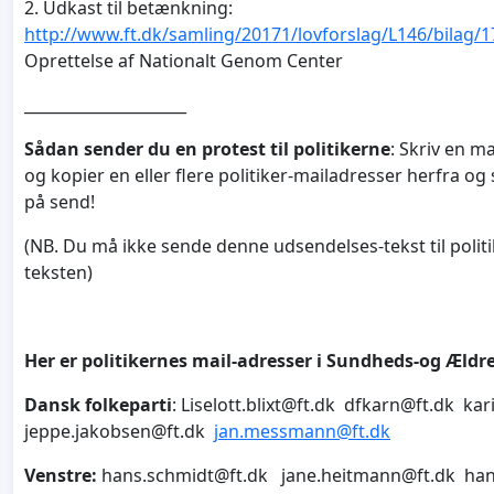
2. Udkast til betænkning:
http://www.ft.dk/samling/20171/lovforslag/L146/bilag/
Oprettelse af Nationalt Genom Center
_____________________
Sådan sender du en protest til politikerne
: Skriv en ma
og kopier en eller flere politiker-mailadresser herfra og
på send!
(NB. Du må ikke sende denne udsendelses-tekst til politi
teksten)
Her er politikernes mail-adresser i Sundheds-og Ældre
Dansk folkeparti
:
Liselott.blixt@ft.dk
dfkarn@ft.dk
kar
jeppe.jakobsen@ft.dk
jan.messmann@ft.dk
Venstre:
hans.schmidt@ft.dk
jane.heitmann@ft.dk
han