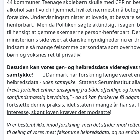
44 kommuner. Teenage skolebørn skulle med CPR nr. bes
alkohol samt vold i hjemmet, hvilket nærmest må bete
forældre. Undervisningsministeriet lovede, at besvarelse
henførbart. Men da Politiken søgte aktindsigt i sagen, b
til hensigt at gemme skemaerne person-henførbart! Den
ministeriums side viser, at danske myndigheder nu er dr
indsamle så mange følsomme persondata som overhovede
børn og voksnes ret til privatliv!
Desuden kan vores gen- og helbredsdata videregives t
samtykke!
I Danmark har forskning længe været en
helbredsdata -
uden samtykke
. Statens Seruminstitut al
årevis fortolket enhver ansøgning fra både offentlige og ko
samfundsmæssig betydning,” - og så kan forskerne få adga
fortsætte denne praksis,
idet staten i mange år har sat 
interesse, skønt loven kræver det modsatte
!
Vi er bestemt ikke imod forskning, men det strider mod retten
til deling af vores mest følsomme helbredsdata, og nu endda 