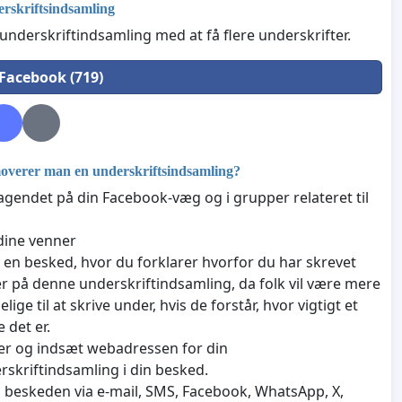
rskriftsindsamling
nderskriftindsamling med at få flere underskrifter.
 Facebook (719)
verer man en underskriftsindsamling?
agendet på din Facebook-væg og i grupper relateret til
dine venner
v en besked, hvor du forklarer hvorfor du har skrevet
r på denne underskriftindsamling, da folk vil være mere
jelige til at skrive under, hvis de forstår, hvor vigtigt et
 det er.
er og indsæt webadressen for din
rskriftindsamling i din besked.
 beskeden via e-mail, SMS, Facebook, WhatsApp, X,