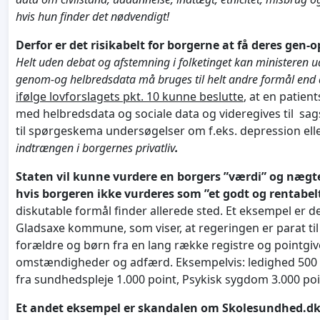
hvis hun finder det nødvendigt!
Derfor er det risikabelt for borgerne at få deres gen-
Helt uden debat og afstemning i folketinget kan ministeren 
genom-og helbredsdata må bruges til helt andre formål end de
ifølge lovforslagets pkt. 10 kunne beslutte
, at en patien
med helbredsdata og sociale data og videregives til s
til spørgeskema undersøgelser om f.eks. depression ell
indtrængen i borgernes privatliv
.
Staten vil kunne vurdere en borgers ”værdi” og nægt
hvis borgeren ikke vurderes som ”et godt og rentabelt 
diskutable formål finder allerede sted. Et eksempel er
Gladsaxe kommune, som viser, at regeringen er parat t
forældre og børn fra en lang række registre og pointgiv
omstændigheder og adfærd. Eksempelvis: ledighed 500 po
fra sundhedspleje 1.000 point, Psykisk sygdom 3.000 poi
Et andet eksempel er skandalen om Skolesundhed.d