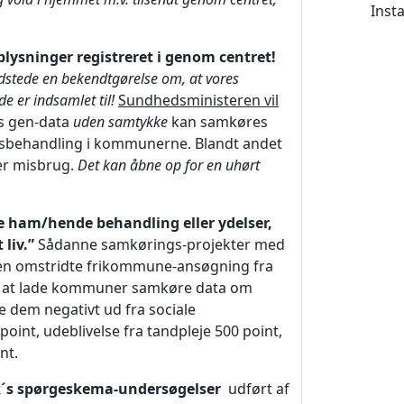
Inst
oplysninger registreret i genom centret!
udstede en bekendtgørelse om, at vores
 er indsamlet til!
Sundhedsministeren vil
ts gen-data
uden samtykke
kan samkøres
agsbehandling i kommunerne. Blandt andet
er misbrug.
Det kan åbne op for en uhørt
e ham/hende behandling eller ydelser,
liv.”
Sådanne samkørings-projekter med
 den omstridte frikommune-ansøgning fra
il at lade kommuner samkøre data om
e dem negativt ud fra sociale
int, udeblivelse fra tandpleje 500 point,
nt.
k´s spørgeskema-undersøgelser
udført af