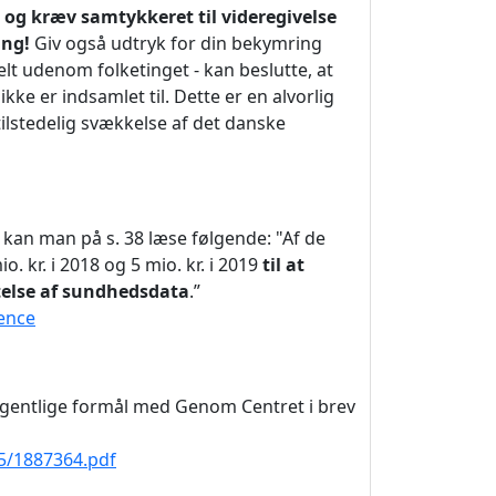
e og kræv samtykkeret til videregivelse
ing!
Giv også udtryk for din bekymring
t udenom folketinget - kan beslutte, at
ke er indsamlet til. Dette er en alvorlig
ilstedelig svækkelse af det danske
 kan man på s. 38 læse følgende: "Af de
. kr. i 2018 og 5 mio. kr. i 2019
til at
else af sundhedsdata
.”
ience
gentlige formål med Genom Centret i brev
15/1887364.pdf