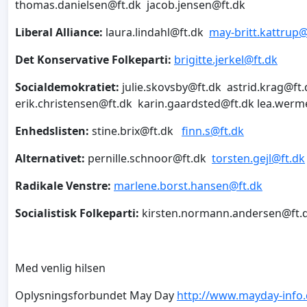
thomas.danielsen@ft.dk
jacob.jensen@ft.dk
Liberal Alliance:
laura.lindahl@ft.dk
may-britt.kattrup@
Det Konservative Folkeparti:
brigitte.jerkel@ft.dk
Socialdemokratiet:
julie.skovsby@ft.dk
astrid.krag@ft.
erik.christensen@ft.dk
karin.gaardsted@ft.dk
lea.werme
Enhedslisten:
stine.brix@ft.dk
finn.s@ft.dk
Alternativet:
pernille.schnoor@ft.dk
torsten.gejl@ft.dk
Radikale Venstre:
marlene.borst.hansen@ft.dk
Socialistisk Folkeparti:
kirsten.normann.andersen@ft.
Med venlig hilsen
Oplysningsforbundet May Day
http://www.mayday-info.