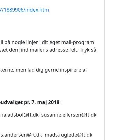
17/1889906/index.htm
il på nogle linjer i dit eget mail-program
 sæt dem ind mailens adresse felt. Tryk så
kerne, men lad dig gerne inspirere af
udvalget pr. 7. maj 2018
:
ina.adsbol@ft.dk
susanne.eilersen@ft.dk
s.andersen@ft.dk
mads.fuglede@ft.dk