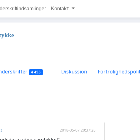
rskriftindsamlinger
Kontakt:
mtykke
derskrifter
Diskussion
Fortrolighedspoli
4 453
2018-05-07 20:37:28
!
 dine helbredsdata uden samtykke!”