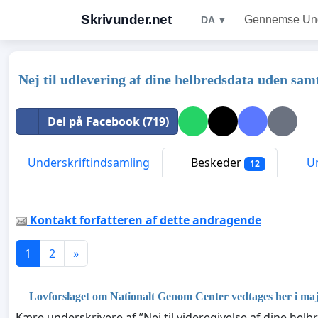
Skrivunder.net
Gennemse Unde
DA ▼
Nej til udlevering af dine helbredsdata uden sa
Del på Facebook (719)
Underskriftindsamling
Beskeder
Un
12
Kontakt forfatteren af dette andragende
1
2
»
Lovforslaget om Nationalt Genom Center vedtages her i maj
Kære underskrivere af ”Nej til videregivelse af