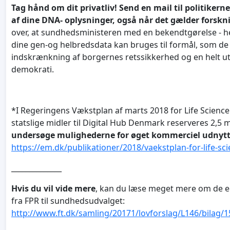
Tag hånd om dit privatliv! Send en mail til politikern
af dine DNA- oplysninger, også når det gælder forskn
over, at sundhedsministeren med en bekendtgørelse - hel
dine gen-og helbredsdata kan bruges til formål, som de ik
indskrænkning af borgernes retssikkerhed og en helt ut
demokrati.
*I Regeringens Vækstplan af marts 2018 for Life Science
statslige midler til Digital Hub Denmark reserveres 2,5 mio
undersøge mulighederne for øget kommerciel udnytt
https://em.dk/publikationer/2018/vaekstplan-for-life-sc
______________
Hvis du vil vide mere
, kan du læse meget mere om de e
fra FPR til sundhedsudvalget:
http://www.ft.dk/samling/20171/lovforslag/L146/bilag/