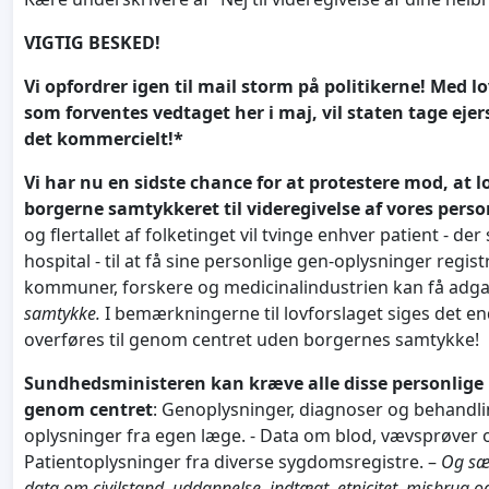
VIGTIG BESKED!
Vi opfordrer igen til mail storm på politikerne! Med
som forventes vedtaget her i maj, vil staten tage ej
det kommercielt!*
Vi har nu en sidste chance for at protestere mod, at
borgerne samtykkeret til videregivelse af vores pers
og flertallet af folketinget vil tvinge enhver patient - de
hospital - til at få sine personlige gen-oplysninger regis
kommuner, forskere og medicinalindustrien kan få adga
samtykke.
I bemærkningerne til lovforslaget siges det en
overføres til genom centret uden borgernes samtykke!
Sundhedsministeren kan kræve alle disse personlige 
genom centret
: Genoplysninger, diagnoser og behandlin
oplysninger fra egen læge. - Data om blod, vævsprøver og
Patientoplysninger fra diverse sygdomsregistre. –
Og sæ
data
om civilstand, uddannelse, indtægt, etnicitet, misbrug o