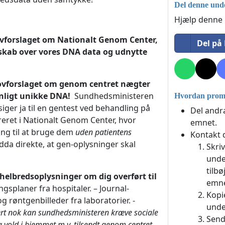
Del denne unde
Hjælp denne u
 lovforslaget om Nationalt Genom Center,
Del på
erskab over vores DNA data og udnytte
 lovforslaget om genom centret nægter
onligt unikke DNA!
Sundhedsministeren
Hvordan promo
r siger ja til en gentest ved behandling på
Del andr
treret i Nationalt Genom Center, hvor
emnet.
ng til at bruge dem
uden patientens
Kontakt 
dda direkte, at gen-oplysninger skal
Skri
unde
tilbø
helbredsoplysninger om dig overført til
emne
gsplaner fra hospitaler. – Journal-
Kopi
 røntgenbilleder fra laboratorier. -
unde
rt nok kan sundhedsministeren kræve sociale
Send
g vold i hjemmet m.v. tilsendt genom centret,