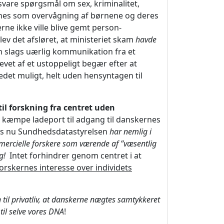
vare spørgsmål om sex, kriminalitet,
gnes som overvågning af børnene og deres
rne ikke ville blive gemt person-
lev det afsløret, at ministeriet skam
havde
 slags uærlig kommunikation fra et
evet af et ustoppeligt begær efter at
t muligt, helt uden hensyntagen til
il forskning fra centret uden
 kæmpe ladeport til adgang til danskernes
ias nu Sundhedsdatastyrelsen
har nemlig
i
mmercielle forskere som værende af ”væsentlig
ng!
Intet forhindrer genom centret i at
forskernes interesse over individets
 til privatliv, at danskerne nægtes samtykkeret
til selve vores DNA
!